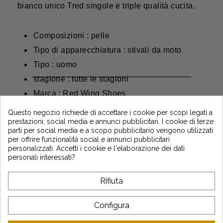
bianco unico Tred singole e triple qualità cucita.
Composizioni : pelle
Tipo di apparecchiatura : stivali da moto
Tipo : uomo
stagione : tutte le stagioni
Marca : Red Wing Shoes
Newsletter
Questo negozio richiede di accettare i cookie per scopi legati a
prestazioni, social media e annunci pubblicitari. I cookie di terze
Guadagna il 5€ sul tuo primo ordine
parti per social media e a scopo pubblicitario vengono utilizzati
iscrivendoti e resta informato sulle ultime
per offrire funzionalità social e annunci pubblicitari
notizie di Vintage Motors
personalizzati. Accetti i cookie e l'elaborazione dei dati
personali interessati?
Rifiuta
*Dès 99€ d'achat. En vous abonnant à notre newsletter, vous reconnaissez avoir pris
connaissance de notre politique de gestion des données personnelles et vous
l'acceptez.
Configura
A PROPOSITO DI VINTAGE