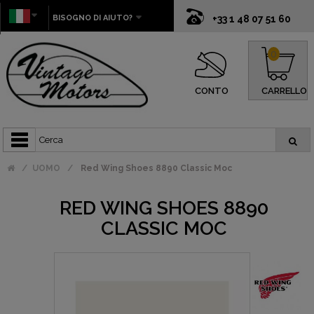
BISOGNO DI AIUTO?
+33 1 48 07 51 60
0
CONTO
CARRELLO
UOMO
Red Wing Shoes 8890 Classic Moc
RED WING SHOES 8890
CLASSIC MOC