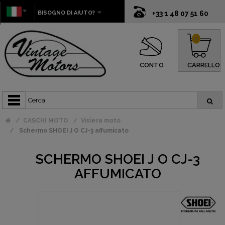
BISOGNO DI AIUTO?
+33 1 48 07 51 60
0
CONTO
CARRELLO
CASCHI MOTO
Visiera moto
Schermo SHOEI J O CJ-3 affumicato
SCHERMO SHOEI J O CJ-3
AFFUMICATO