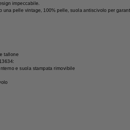
 design impeccabile.
o una pelle vintage, 100% pelle, suola antiscivolo per garanti
 e tallone
 13634:
nterno e suola stampata
rimovibile
volo