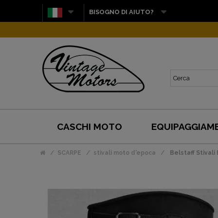
BISOGNO DI AIUTO?
CASCHI MOTO
EQUIPAGGIAM
SCARPE
stivali moto d'epoca
Belstaff Stival