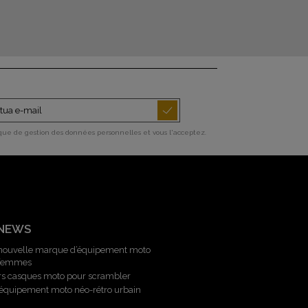
ique de gestion des données personnelles et vous l'acceptez.
 NEWS
 nouvelle marque d’équipement moto
 femmes
rs casques moto pour scrambler
l’équipement moto néo-rétro urbain