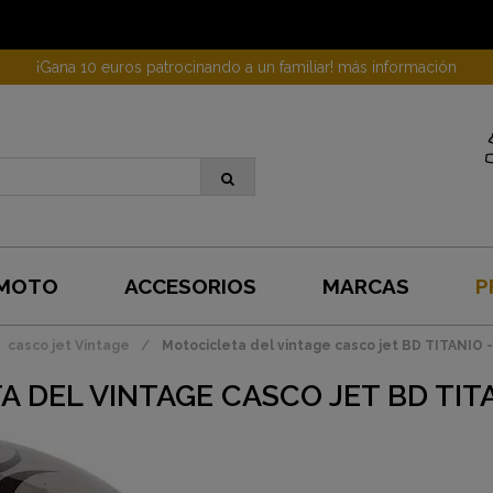
¡Gana 10 euros patrocinando a un familiar! más información
 MOTO
ACCESORIOS
MARCAS
P
casco jet Vintage
Motocicleta del vintage casco jet BD TITANIO 
 DEL VINTAGE CASCO JET BD TITA