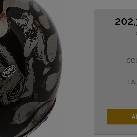
202
CO
TA
A