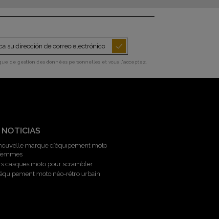
ique de gestion des données personnelles et vous l'acceptez.
 NOTICIAS
 nouvelle marque d’équipement moto
 femmes
rs casques moto pour scrambler
l’équipement moto néo-rétro urbain