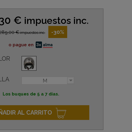
,30 €
impuestos inc.
-30%
289,00 €
impuestos inc.
o pague en
LOR
LLA
M
Los buques de 5 a 7 días.
ÑADIR AL CARRITO