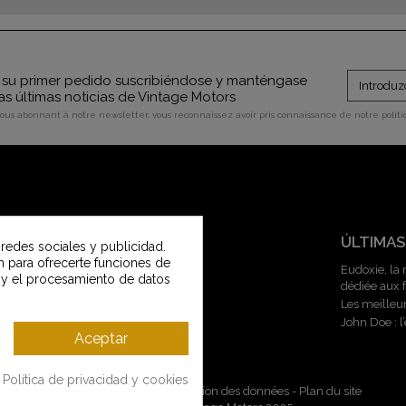
su primer pedido suscribiéndose y manténgase
as últimas noticias de Vintage Motors
vous abonnant à notre newsletter, vous reconnaissez avoir pris connaissance de notre polit
SERVICIO AL CLIENTE
ÚLTIMAS
 redes sociales y publicidad.
an para ofrecerte funciones de
Contacte con nosotros
Eudoxie, la
 y el procesamiento de datos
dédiée aux
Servicio al cliente Vintage Motors
Les meilleu
Guía de tallas
John Doe : 
Entregas y devoluciones
Aceptar
Metodos de pago
Política de privacidad y cookies
Mentions légales
-
CGV
-
Gestion des données
-
Plan du site