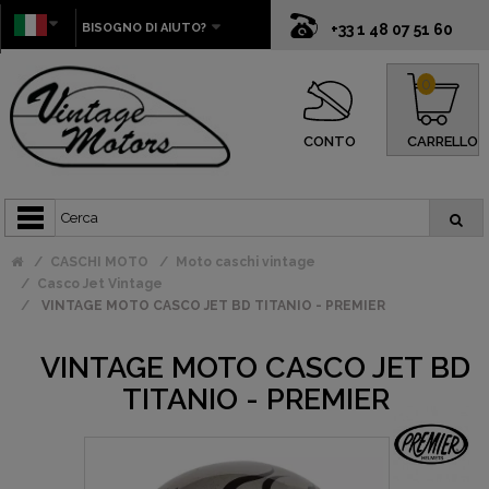
BISOGNO DI AIUTO?
+33 1 48 07 51 60
0
CONTO
CARRELLO
CASCHI MOTO
Moto caschi vintage
Casco Jet Vintage
VINTAGE MOTO CASCO JET BD TITANIO - PREMIER
VINTAGE MOTO CASCO JET BD
TITANIO - PREMIER