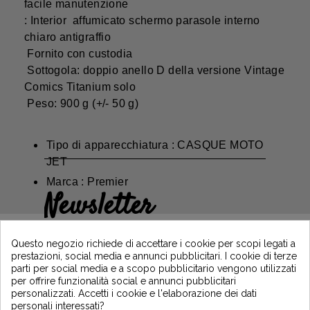
facile manutenzione
: Interior affumicato schermo parasole interno
chiaro antigraffio
Fornito con custodia
Sottogola: doppio anello D della versione Vintage
Comics Titanium solo
Peso: 900 g (+/- 50 g)
Tipo di apparecchiatura : CASQUE MOTO
JET
Marca : Premier
Newsletter
Guadagna il 5€ sul tuo primo ordine
iscrivendoti e resta informato sulle ultime
Questo negozio richiede di accettare i cookie per scopi legati a
notizie di Vintage Motors
prestazioni, social media e annunci pubblicitari. I cookie di terze
parti per social media e a scopo pubblicitario vengono utilizzati
per offrire funzionalità social e annunci pubblicitari
personalizzati. Accetti i cookie e l'elaborazione dei dati
*Dès 99€ d'achat. En vous abonnant à notre newsletter, vous reconnaissez avoir pris
personali interessati?