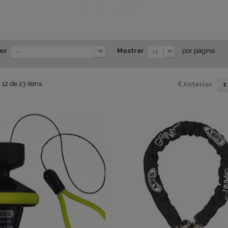
or
Mostrar
por página
--
12
 12 de 23 itens
Anterior
1