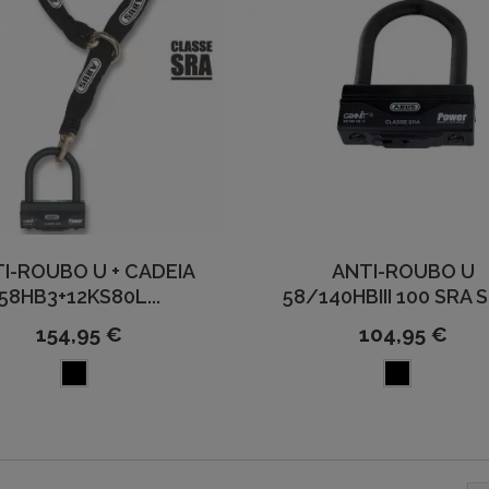
I-ROUBO U + CADEIA
ANTI-ROUBO U
58HB3+12KS80L...
58/140HBIII 100 SRA SL 
154,95 €
104,95 €