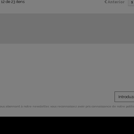
 12 de 23 itens
Anterior
1
vous abonnant à notre newsletter, vous reconnaissez avoir pris connaissance de notre polit