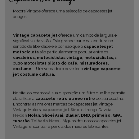
Motors Vintage oferece uma selecção de capacetes jet
antigos.
Vintage capacete jet
oferece um campo de largura e
significativa da visão. Esta grande parte da abertura no
sentido de liberdade e é por isso que o
capacetes jet
motocicleta
são particularmente popular entre os
cavaleiros, motociclistas vintage, motociclistas,
e
outro
motoristas piloto do café, misturadores,
costume
... Um verdadeiro deve ter o
vintage capacete
jet
costume cultura.
No site, colocamos à sua disposição um filtro que lhe permite
classificar a
capacete retro ou neo retro
de sua escolha.
Encontrar as maiores marcas de capacetes jet Vintage
Vintage Motors:
capacete jet Sino
< strong> Davida,
Hedon
Nolan, Shoei Arai, Blauer, DMD, primeiro, GPA,
tubarão
Telhado
Nexx
.
Alguns dos nossos capacetes jet
Vintage, encontrar a perícia dos maiores fabricantes.