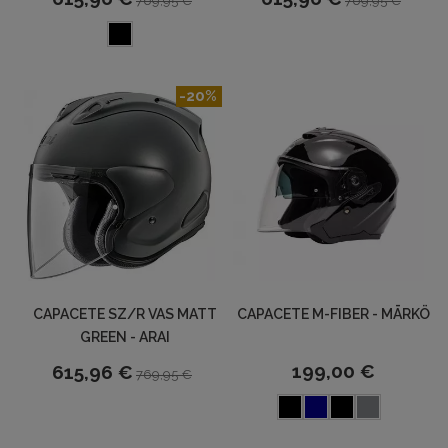
769,95 €
769,95 €
-20%
CAPACETE SZ/R VAS MATT
CAPACETE M-FIBER - MĀRKÖ
GREEN - ARAI
199,00 €
615,96 €
769,95 €