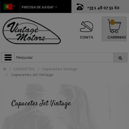
PRECISA DE AJUDA?
+33 1 48 07 51 60
0
CONTA
CARRINHO
CAPACETES
Capacetes Vintage
Capacetes Jet Vintage
Capacetes Jet Vintage