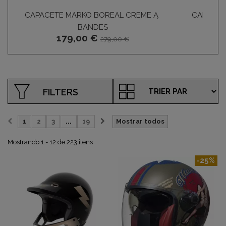
CAPACETE MARKO BOREAL CREME Ą
CAPACET
149
BANDES
179,00 €
279,00 €
FILTERS
1
2
3
...
19
Mostrar todos
Mostrando 1 - 12 de 223 itens
-25%