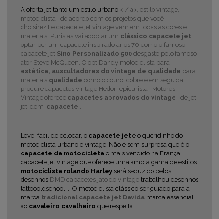
A oferta jet tanto um estilo urbano
< / a>, estilo vintage,
motociclista
, de acordo com os projetos que você
choisirez.Le capacete jet vintage vem em todas as cores e
materiais. Puristas vai adoptar um
clássico capacete jet
optar por um capacete inspirado anos 70 como o famoso
capacete jet
Sino Personalizado 500
desgaste pelo famoso
ator Steve McQueen. O opt Dandy motociclista para
estética, auscultadores do vintage de qualidade
para
materiais
qualidade
como o couro, cobre e em seguida,
procure
capacetes vintage Hedon epicurista
. Motores
Vintage oferece
capacetes aprovados do vintage
, de jet
jet-demi
capacete
.
Leve, fácil de colocar, o
capacete jet
é o queridinho do
motociclista urbano e vintage. Não é sem surpresa que é o
capacete da motocicleta
o mais vendido na França.
capacete jet vintage que oferece uma ampla gama de estilos.
motociclista rolando Harley
será seduzido pelos
desenhos
DMD capacetes jato do vintage
trabalhou desenhos
tattoooldschool ...
O motociclista clássico ser guiado para a
marca
tradicional capacete jet Davida
marca essencial
ao
cavaleiro cavalheiro
que respeita.