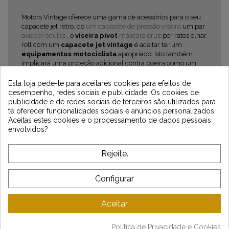
Motors Vintage oferece uma gama de acessórios para o seu
capacete jet retro, do
um capacete de pressão viseira
um par
aviador óculos
, o
viseira pivot
máscara cruz
por ratos olhar.
roll com um
capacete jet vintage
é aceitar ter um
equipamentos motociclista
apropriado. Isto também
implicará uma proteção adicional contra poeira como um
cachecol ou
lenço tubo
.
Newsletter
Esta loja pede-te para aceitares cookies para efeitos de
desempenho, redes sociais e publicidade. Os cookies de
publicidade e de redes sociais de terceiros são utilizados para
te oferecer funcionalidades sociais e anúncios personalizados.
Aceitas estes cookies e o processamento de dados pessoais
envolvidos?
*Dès 99€ d'achat. En vous abonnant à notre newsletter, vous reconnaissez avoir pris
connaissance de notre politique de gestion des données personnelles et vous
l'acceptez.
Rejeite.
SOBRE VINTAGE
Configurar
ATENDIMENTO AO CLIENTE
Aceitar
LATEST NEWS
Política de Privacidade e Cookies