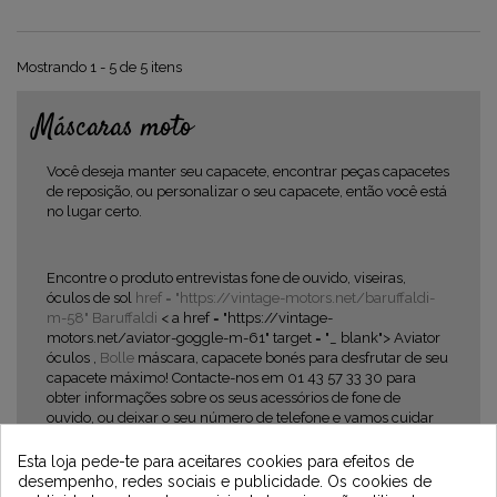
Mostrando 1 - 5 de 5 itens
Máscaras moto
Você deseja manter seu capacete, encontrar peças capacetes
de reposição, ou personalizar o seu capacete, então você está
no lugar certo.
Encontre o produto entrevistas fone de ouvido, viseiras,
óculos de sol
href = "https://vintage-motors.net/baruffaldi-
m-58" Baruffaldi
< a href = "https://vintage-
motors.net/aviator-goggle-m-61" target = "_ blank"> Aviator
óculos ,
Bolle
máscara, capacete bonés para desfrutar de seu
capacete máximo! Contacte-nos em 01 43 57 33 30 para
obter informações sobre os seus acessórios de fone de
ouvido, ou deixar o seu número de telefone e vamos cuidar
do seu pedido o mais rapidamente possível.
Newsletter
Esta loja pede-te para aceitares cookies para efeitos de
desempenho, redes sociais e publicidade. Os cookies de