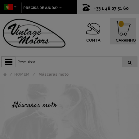
PRECISA DE AJUDA?
+33 1 48 07 51 60
0
CONTA
CARRINHO
HOMEM
Máscaras moto
Máscaras moto