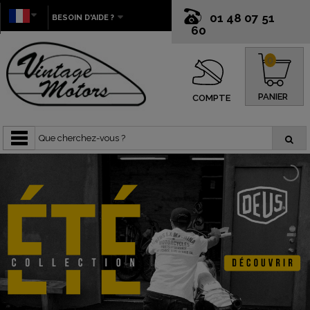
01 48 07 51
BESOIN D'AIDE ?
60
0
PANIER
COMPTE