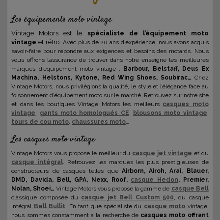
Les équipements moto vintage
Vintage Motors est le
spécialiste de l’équipement moto
vintage
et rétro.
Avec plus de 20 ans d’expérience, nous avons acquis
savoir-faire pour répondre aux exigences et besoins des motards. Nous
vous offrons l’assurance de trouver dans notre enseigne les meilleures
marques d’équipement moto vintage :
Barbour, Belstaff, Deus Ex
Machina, Helstons, Kytone, Red Wing Shoes, Soubirac…
Chez
Vintage Motors, nous privilégions la qualité, le style et l’élégance face au
foisonnement d’équipement moto sur le marché. Retrouvez sur notre site
et dans les boutiques Vintage Motors les meilleurs
casques moto
vintage
,
gants moto homologués CE
,
blousons moto vintage
,
tours de cou moto
,
chaussures moto
…
Les casques moto vintage
Vintage Motors vous propose le meilleur du
casque jet vintage
et du
casque intégral
. Retrouvez les marques les plus prestigieuses de
constructeurs de casques telles que
Airborn, Airoh, Arai, Blauer,
DMD, Davida, Bell, GPA, Nexx, Roof,
casque Hedon
, Premier,
Nolan, Shoei…
Vintage Motors vous propose la gamme de
casque Bell
classique composée du
casque jet Bell Custom 500
, du casque
intégral
Bell Bullit
. En tant que spécialiste du
casque moto
vintage,
nous sommes constamment à la recherche de
casques moto offrant