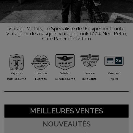
Vintage Motors, Le Spécialiste de l’Équipement moto
Vintage et des casques vintage. Look 100% Néo-Rétro,
Cafe Racer et Custom
Payez en
Livraison
Satisfait
Service
Paiement
toute
sécurité
Express
ou
remboursé
de
qualité
en
3x
MEILLEURES VENTES
NOUVEAUTÉS