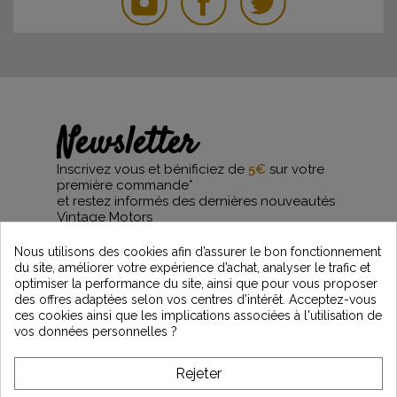
Newsletter
Inscrivez vous et bénificiez de
5€
sur votre
première commande*
et restez informés des dernières nouveautés
Vintage Motors
Nous utilisons des cookies afin d’assurer le bon fonctionnement
du site, améliorer votre expérience d’achat, analyser le trafic et
optimiser la performance du site, ainsi que pour vous proposer
*Dès 99€ d'achat. En vous abonnant à notre newsletter, vous reconnaissez avoir pris
des offres adaptées selon vos centres d’intérêt. Acceptez-vous
connaissance de notre politique de gestion des données personnelles et vous
ces cookies ainsi que les implications associées à l'utilisation de
l'acceptez.
vos données personnelles ?
A PROPOS DE VINTAGE
Rejeter
SERVICE CLIENT