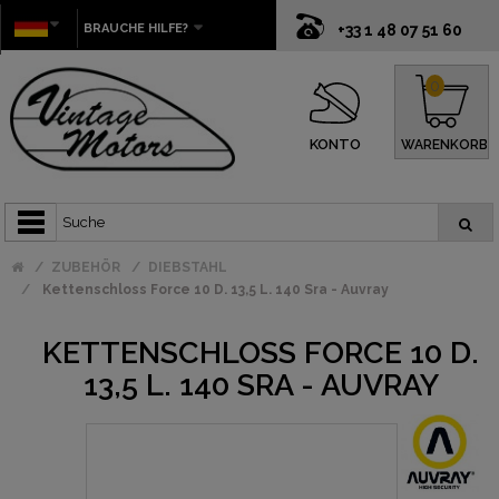
BRAUCHE HILFE?
+33 1 48 07 51 60
0
KONTO
WARENKORB
ZUBEHÖR
DIEBSTAHL
Kettenschloss Force 10 D. 13,5 L. 140 Sra - Auvray
KETTENSCHLOSS FORCE 10 D.
13,5 L. 140 SRA - AUVRAY