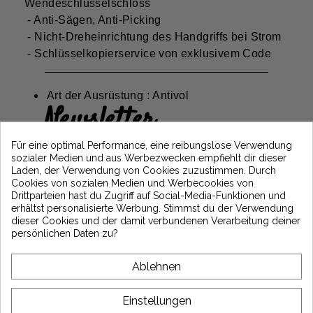
Wendeschlüsselschloss
- Anti-Sägen, Anti-Picking
- Nicht-Dreheinrichtung des Handgriffs bei Strom
- Schlüsselkopierservice von exklusivem Code
Art der Ausrüstung : Antivol
Newsletter
Erhalten Sie 5€ Rabatt auf Ihre erste
Für eine optimal Performance, eine reibungslose Verwendung
Bestellung, indem Sie sich anmelden und
sozialer Medien und aus Werbezwecken empfiehlt dir dieser
über die neuesten Vintage Motors-
Laden, der Verwendung von Cookies zuzustimmen. Durch
Nachrichten informiert bleiben
Cookies von sozialen Medien und Werbecookies von
Drittparteien hast du Zugriff auf Social-Media-Funktionen und
erhältst personalisierte Werbung. Stimmst du der Verwendung
dieser Cookies und der damit verbundenen Verarbeitung deiner
*Dès 99€ d'achat. En vous abonnant à notre newsletter, vous reconnaissez avoir pris
persönlichen Daten zu?
connaissance de notre politique de gestion des données personnelles et vous
l'acceptez.
Ablehnen
ÜBER VINTAGE
Einstellungen