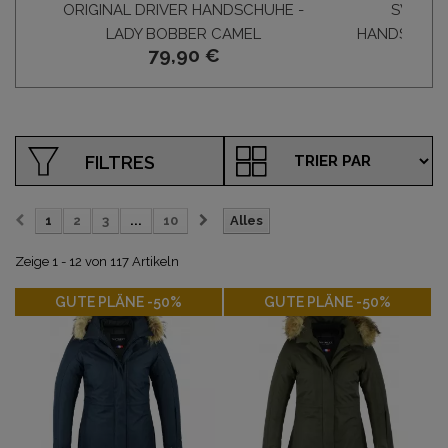
ORIGINAL DRIVER HANDSCHUHE -
SWALL
LADY BOBBER CAMEL
HANDSCHUHE
79,90 €
33,
FILTRES
1
2
3
...
10
Alles
Zeige 1 - 12 von 117 Artikeln
-50%
-50%
GUTE PLÄNE -50%
GUTE PLÄNE -50%