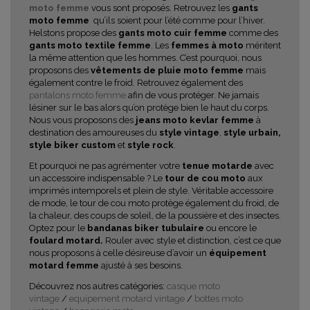
moto femme
vous sont proposés. Retrouvez les
gants
moto femme
qu’ils soient pour l’été comme pour l’hiver.
Helstons propose des
gants moto cuir femme
comme des
gants moto textile femme
. Les
femmes à moto
méritent
la même attention que les hommes. C’est pourquoi, nous
proposons des
vêtements de pluie moto femme
mais
également contre le froid. Retrouvez également des
pantalons moto femme
afin de vous protéger. Ne jamais
lésiner sur le bas alors qu’on protège bien le haut du corps.
Nous vous proposons des
jeans moto kevlar femme
à
destination des amoureuses du
style vintage
,
style urbain,
style biker custom
et
style rock
.
Et pourquoi ne pas agrémenter votre
tenue motarde
avec
un accessoire indispensable ? Le
tour de cou moto
aux
imprimés intemporels et plein de style. Véritable accessoire
de mode, le tour de cou moto
protège également du froid, de
la chaleur, des coups de soleil, de la poussière et des insectes.
Optez pour le
bandanas biker tubulaire
ou encore le
foulard motard.
Rouler avec style et distinction, c’est ce que
nous proposons à celle désireuse d’avoir un
équipement
motard femme
ajusté à ses besoins.
Découvrez nos autres catégories:
casque moto
vintage
/
equipement motard vintage
/
bottes moto