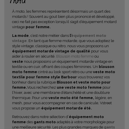
FRAU
À moto, les femmes représentent désormais un quart des
motards ! Souvent au gout bien plus prononcé et développé,
ceci ne fait pas exception lorsqu’il s’agit d’équipement motard
vintage
pour femme.
La mode
, c’est notre métier dans
l’
équipement moto
vintage
. En tant que femme motarde, que vous adoptiez le
style vintage, classique ou rétro, nous vous proposons un
équipement motarde vintage de qualité
pour vous
aider à rouler en sécurité.
Blouson moto femme
ou
veste
nous proposons un équipement motarde vintage en
textile ou en cuir, offrant des coupes féminines. Un
blouson
moto femme
cintré au look sport rétro ou une
veste moto
textile pour femme style Barbour
vous trouverez vos
bonheur dans la rubrique
Blouson et veste moto pour
femme.
Vous recherchez
une veste moto femme
pour
l’hiver, avec une membrane d’étanchéité et une doublure
thermique. Pour une
veste moto été femme,
légère, en
mesh, pour vous accompagner en cas de canicule, Vstreet
vous propose un
équipement motarde été.
Retrouvez dans notre sélection d’
équipement moto
femme
des
gants moto
adaptés à votre morphologie pour
une meilleure sécurité. Les plus grandes marques de
gants