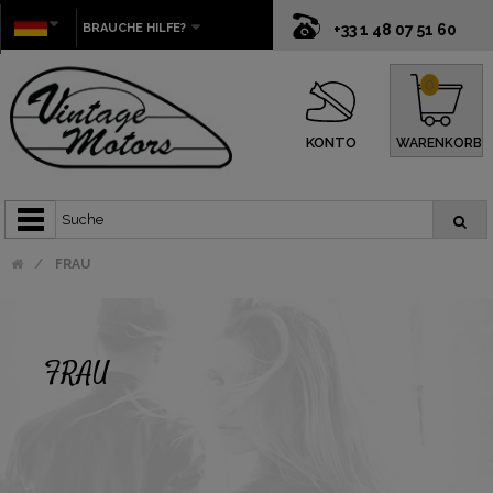
BRAUCHE HILFE?
+33 1 48 07 51 60
0
KONTO
WARENKORB
FRAU
FRAU