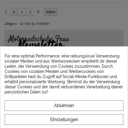
1
2
3
Alles
Zeige 1 - 12 von 31 Artikeln
Motorradschuhe Frau
Newsletter
Erhalten Sie 5€ Rabatt auf Ihre erste
Für eine optimal Performance, eine reibungslose Verwendung
Bestellung, indem Sie sich anmelden und
sozialer Medien und aus Werbezwecken empfiehlt dir dieser
über die neuesten Vintage Motors-
Laden, der Verwendung von Cookies zuzustimmen. Durch
Nachrichten informiert bleiben
Cookies von sozialen Medien und Werbecookies von
Drittparteien hast du Zugriff auf Social-Media-Funktionen und
erhältst personalisierte Werbung. Stimmst du der Verwendung
dieser Cookies und der damit verbundenen Verarbeitung deiner
*Dès 99€ d'achat. En vous abonnant à notre newsletter, vous reconnaissez avoir pris
persönlichen Daten zu?
connaissance de notre politique de gestion des données personnelles et vous
l'acceptez.
Ablehnen
ÜBER VINTAGE
Einstellungen
KUNDENSERVICE