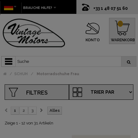
BRAUCHE HILFE?
+33 1 48 07 51 60
0
KONTO
WARENKORB
SCHUH
Motorradschuhe Frau
FILTRES
1
2
3
Alles
Zeige 1 - 12 von 31 Artikeln