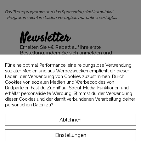
Das Treueprogramm und das Sponsoring sind kumulativ!
* Programm nicht im Laden verfügbar, nur online verfügbar
Newsletter
Erhalten Sie 5€ Rabatt auf Ihre erste
Bestellung, indem Sie sich anmelden und
über die neuesten Vintage Motors-
Nachrichten informiert bleiben
Für eine optimal Performance, eine reibungslose Verwendung
sozialer Medien und aus Werbezwecken empfiehlt dir dieser
Laden, der Verwendung von Cookies zuzustimmen. Durch
Cookies von sozialen Medien und Werbecookies von
Drittparteien hast du Zugriff auf Social-Media-Funktionen und
*Dès 99€ d'achat. En vous abonnant à notre newsletter, vous reconnaissez avoir pris
erhältst personalisierte Werbung. Stimmst du der Verwendung
connaissance de notre politique de gestion des données personnelles et vous
dieser Cookies und der damit verbundenen Verarbeitung deiner
l'acceptez.
persönlichen Daten zu?
ÜBER VINTAGE
Ablehnen
KUNDENSERVICE
Einstellungen