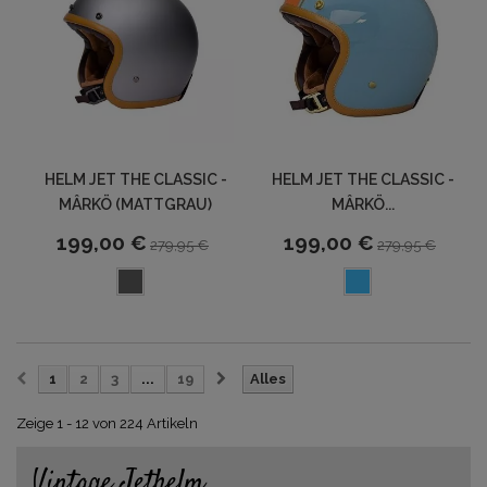
HELM JET THE CLASSIC -
HELM JET THE CLASSIC -
MÂRKÖ (MATTGRAU)
MÂRKÖ...
199,00 €
199,00 €
279,95 €
279,95 €
1
2
3
...
19
Alles
Zeige 1 - 12 von 224 Artikeln
Vintage Jethelm