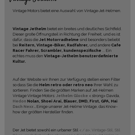
Vintage Motors bietet eine Auswahl von Vintage-Jet-Helmen.
Vintage Jethelm
bietet ein breites und deutliches Sichtfeld.
Dieser große Öffnungsteil in Richtung der Freiheit, und es ist
dafür, dass die
Jet Motorradhelme
sind besonders beliebt
bei
Reitern, Vintage-Biker, Radfahrer,
und andere
Cafe
Racer Fahrer, Scrambler, kundenspezifische
... Ein
echtes muss den
Vintage-Jethelm
benutzerdefinierte
Kultur.
Auf der Website wir Ihnen zur Verfügung stellen einen Filter
so dass Sie die
Helm retro oder retro neo
Ihrer Wahl zu
sortieren. Finden Sie die größten Marken auf Jet-Helmen
Vintage Vintage Motors:
Jethelm Glocke
< strong> Davida,
Hedon
Nolan, Shoei Arai, Blauer, DMD, First, GPA, Hai
Dach
Nexx
.
Einige unserer Jet-Helme Vintage, das Know-
how der größten Hersteller finden.
Der Jet bietet sowohl ein urbaner Stil
< / a>, Vintage-Stil,
Stil