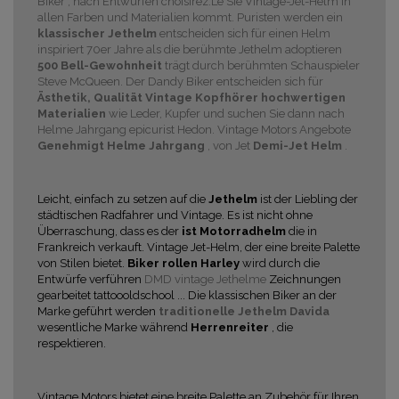
Biker , nach Entwürfen choisirez.Le Sie Vintage-Jet-Helm in
allen Farben und Materialien kommt. Puristen werden ein
klassischer Jethelm
entscheiden sich für einen Helm
inspiriert 70er Jahre als die berühmte Jethelm adoptieren
500 Bell-Gewohnheit
trägt durch berühmten Schauspieler
Steve McQueen. Der Dandy Biker entscheiden sich für
Ästhetik, Qualität Vintage Kopfhörer
hochwertigen
Materialien
wie Leder, Kupfer und suchen Sie dann nach
Helme Jahrgang epicurist
Hedon. Vintage Motors Angebote
Genehmigt Helme Jahrgang
, von Jet
Demi-Jet Helm
.
Leicht, einfach zu setzen auf die
Jethelm
ist der Liebling der
städtischen Radfahrer und Vintage. Es ist nicht ohne
Überraschung, dass es der
ist Motorradhelm
die in
Frankreich verkauft.
Vintage Jet-Helm, der eine breite Palette
von Stilen bietet.
Biker rollen Harley
wird durch die
Entwürfe verführen
DMD vintage Jethelme
Zeichnungen
gearbeitet tattoooldschool ...
Die klassischen Biker an der
Marke geführt werden
traditionelle Jethelm Davida
wesentliche Marke während
Herrenreiter
, die
respektieren.
Vintage Motors bietet eine breite Palette an Zubehör für Ihren