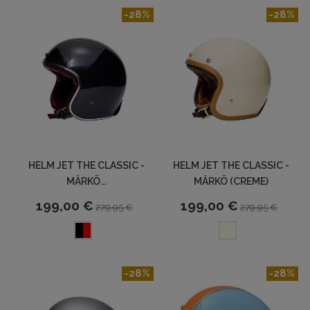
-28%
-28%
HELM JET THE CLASSIC -
HELM JET THE CLASSIC -
MÂRKÖ...
MÂRKÖ (CREME)
199,00 €
199,00 €
279,95 €
279,95 €
-28%
-28%