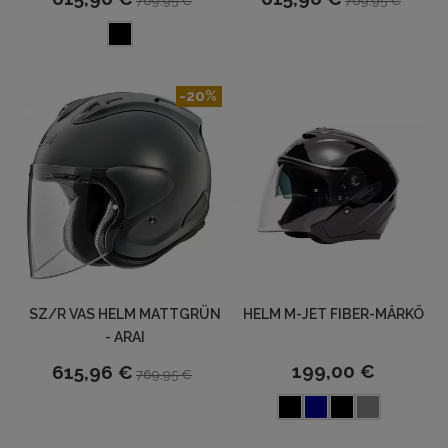
769,95 €
769,95 €
-20%
SZ/R VAS HELM MATTGRÜN
HELM M-JET FIBER-MÂRKÖ
- ARAI
199,00 €
615,96 €
769,95 €