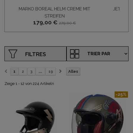
MARKO BOREAL HELM CREME MIT
JET HEL
149
STREIFEN
179,00 €
279,00 €
FILTRES
1
2
3
...
19
Alles
Zeige 1 - 12 von 224 Artikeln
-25%