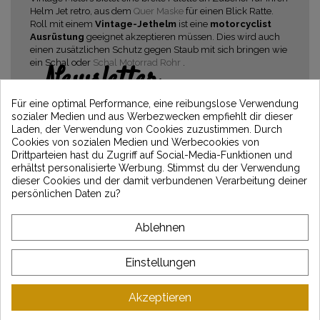
Helm Jet retro, aus dem
Quer Maske
für einen Blick Ratte.
Roll mit einem
Vintage-Jethelm
ist eine
motorcyclist
Ausrüstung
geeignet akzeptieren müssen. Dies wird auch
einen zusätzlichen Schutz gegen Staub mit sich bringen wie
ein Schal oder
Schal Motorrad Rohr
.
Newsletter
Erhalten Sie 5€ Rabatt auf Ihre erste
Für eine optimal Performance, eine reibungslose Verwendung
Bestellung, indem Sie sich anmelden und
sozialer Medien und aus Werbezwecken empfiehlt dir dieser
über die neuesten Vintage Motors-
Laden, der Verwendung von Cookies zuzustimmen. Durch
Nachrichten informiert bleiben
Cookies von sozialen Medien und Werbecookies von
Drittparteien hast du Zugriff auf Social-Media-Funktionen und
erhältst personalisierte Werbung. Stimmst du der Verwendung
dieser Cookies und der damit verbundenen Verarbeitung deiner
persönlichen Daten zu?
*Dès 99€ d'achat. En vous abonnant à notre newsletter, vous reconnaissez avoir pris
connaissance de notre politique de gestion des données personnelles et vous
l'acceptez.
Ablehnen
ÜBER VINTAGE
Einstellungen
KUNDENSERVICE
Akzeptieren
LATEST NEWS