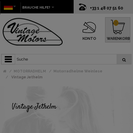
BRAUCHE HILFE?
+33 1 48 07 51 60
0
KONTO
WARENKORB
MOTORRADHELM
Motorradhelme Weinlese
Vintage Jethelm
Vintage Jethelm