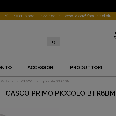
Vinci 10 euro sponsorizzando una persona cara! Saperne di più
ENTO
ACCESSORI
PRODUTTORI
 Vintage
CASCO primo piccolo BTR8BM
CASCO PRIMO PICCOLO BTR8BM