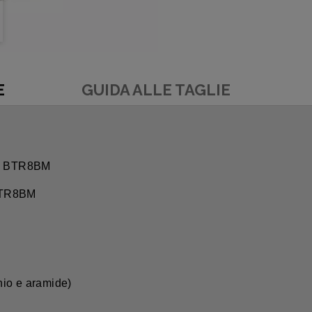
E
GUIDA ALLE TAGLIE
ola BTR8BM
BTR8BM
nio e aramide)