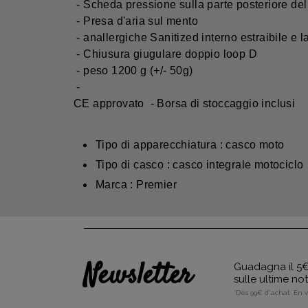
- Scheda pressione sulla parte posteriore de
- Presa d'aria sul mento
- anallergiche Sanitized interno estraibile e 
- Chiusura giugulare doppio loop D
- peso 1200 g (+/- 50g)
-
CE approvato - Borsa di stoccaggio inclusi
Tipo di apparecchiatura : casco moto
Tipo di casco : casco integrale motociclo
Marca : Premier
Newsletter
Guadagna il 5€ 
sulle ultime no
*Dès 99€ d'achat. En 