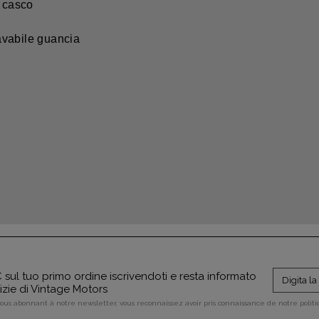
l casco
lavabile guancia
sul tuo primo ordine iscrivendoti e resta informato
tizie di Vintage Motors
vous abonnant à notre newsletter, vous reconnaissez avoir pris connaissance de notre polit