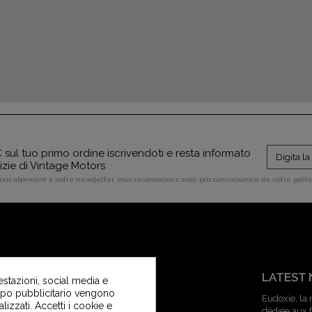
sul tuo primo ordine iscrivendoti e resta informato
tizie di Vintage Motors
vous abonnant à notre newsletter, vous reconnaissez avoir pris connaissance de notre polit
SERVIZIO CLIENTI
LATEST
estazioni, social media e
copo pubblicitario vengono
Contattaci
Eudoxie, la
alizzati. Accetti i cookie e
dédiée aux