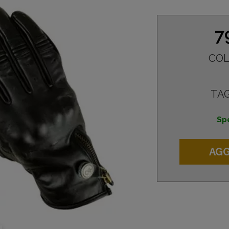
7
COL
TAG
Spe
AGG