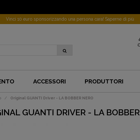
Vinci 10 euro sponsorizzando una persona cara! Saperne di più
ENTO
ACCESSORI
PRODUTTORI
o
Original GUANTI Driver - LA BOBBER NERO
GINAL GUANTI DRIVER - LA BOBBE