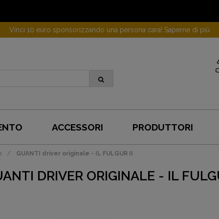
Vinci 10 euro sponsorizzando una persona cara! Saperne di più
ENTO
ACCESSORI
PRODUTTORI
o
GUANTI driver originale - IL FULGUR II
ANTI DRIVER ORIGINALE - IL FULGU