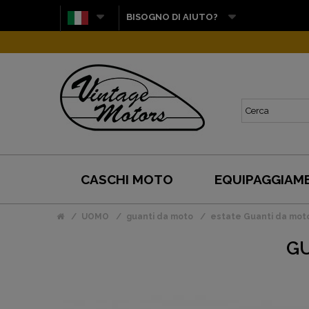
BISOGNO DI AIUTO?
CASCHI MOTO
EQUIPAGGIAM
UOMO
guanti da moto
estate Guanti da mot
GU