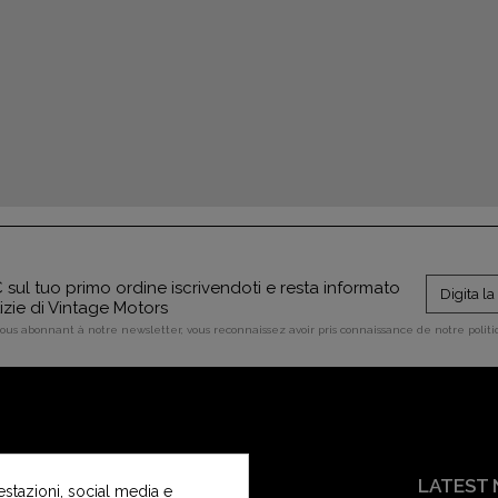
sul tuo primo ordine iscrivendoti e resta informato
tizie di Vintage Motors
vous abonnant à notre newsletter, vous reconnaissez avoir pris connaissance de notre polit
SERVIZIO CLIENTI
LATEST
estazioni, social media e