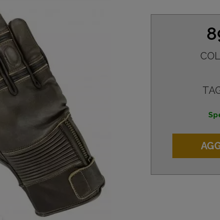
8
COL
TAG
Spe
AGG