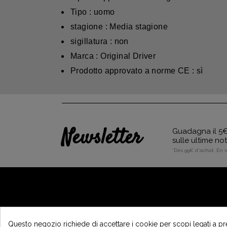
Tipo : uomo
stagione : Media stagione
sigillatura : non
Marca : Original Driver
Prodotto approvato a norme CE : sì
Newsletter
Guadagna il 5€ 
sulle ultime no
*Dès 99€ d'achat. En 
A PROPOSITO DI VINTAGE
Questo negozio richiede di accettare i cookie per scopi legati a pr