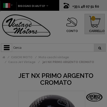
BISOGNO DI AIUTO?
+33 1 48 07 51 60
0
CONTO
CARRELLO
CASCHI MOTO
Moto caschi vintage
Casco Jet Vintage
jet NX PRIMO ARGENTO CROMATO
JET NX PRIMO ARGENTO
CROMATO