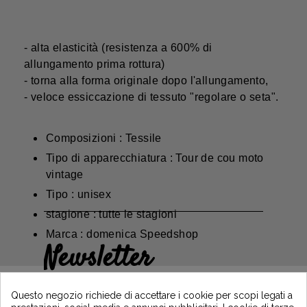
- alta elasticità (resistenza a 600% di
allungamento prima rottura)
- torna alla forma originale dopo l'allungamento,
- veloce essiccazione di tessuto "regolare o seta".
Composizioni : Tessile
Tipo di apparecchiatura : Tour de cou moto
vintage
Tipo : unisex
stagione : tutte le stagioni
Marca : domenica Speedshop
Newsletter
Guadagna il 5€ sul tuo primo ordine
iscrivendoti e resta informato sulle ultime
Questo negozio richiede di accettare i cookie per scopi legati a
notizie di Vintage Motors