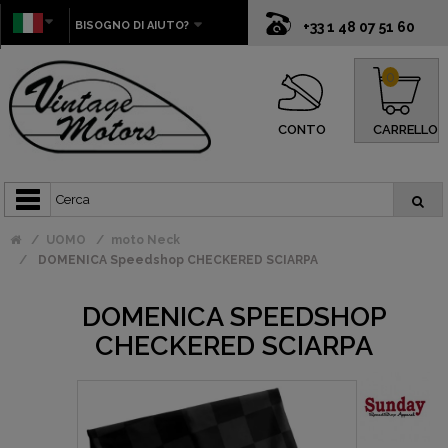
BISOGNO DI AIUTO?
+33 1 48 07 51 60
0
CONTO
CARRELLO
UOMO
moto Neck
DOMENICA Speedshop CHECKERED SCIARPA
DOMENICA SPEEDSHOP
CHECKERED SCIARPA