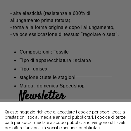
- alta elasticità (resistenza a 600% di
allungamento prima rottura)
- torna alla forma originale dopo l'allungamento,
- veloce essiccazione di tessuto "regolare o seta".
Composizioni : Tessile
Tipo di apparecchiatura : sciarpa
Tipo : unisex
stagione : tutte le stagioni
Marca : domenica Speedshop
Newsletter
Guadagna il 5€ sul tuo primo ordine
iscrivendoti e resta informato sulle ultime
Questo negozio richiede di accettare i cookie per scopi legati a
notizie di Vintage Motors
prestazioni, social media e annunci pubblicitari. I cookie di terze
parti per social media e a scopo pubblicitario vengono utilizzati
per offrire funzionalità social e annunci pubblicitari