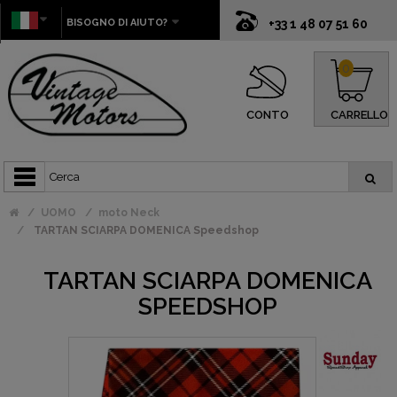
BISOGNO DI AIUTO?
+33 1 48 07 51 60
0
CONTO
CARRELLO
UOMO
moto Neck
TARTAN SCIARPA DOMENICA Speedshop
TARTAN SCIARPA DOMENICA
SPEEDSHOP