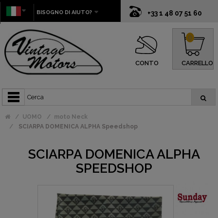
BISOGNO DI AIUTO?
+33 1 48 07 51 60
0
CONTO
CARRELLO
UOMO
moto Neck
SCIARPA DOMENICA ALPHA Speedshop
SCIARPA DOMENICA ALPHA
SPEEDSHOP