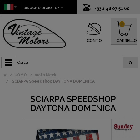
BISOGNO DI AIUTO?
+33 1 48 07 51 60
0
CONTO
CARRELLO
UOMO
moto Neck
SCIARPA Speedshop DAYTONA DOMENICA
SCIARPA SPEEDSHOP
DAYTONA DOMENICA