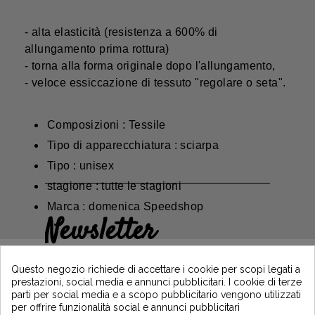
- alta elasticità (resistenza a 600% di
allungamento prima rottura)
- torna alla forma originale dopo l'allungamento,
- veloce essiccazione di tessuto "regolare o seta".
Composizioni : Tessile
Tipo di apparecchiatura : sciarpa
Tipo : unisex
stagione : tutte le stagioni
Marca : domenica Speedshop
Newsletter
Guadagna il 5€ sul tuo primo ordine
iscrivendoti e resta informato sulle ultime
Questo negozio richiede di accettare i cookie per scopi legati a
notizie di Vintage Motors
prestazioni, social media e annunci pubblicitari. I cookie di terze
parti per social media e a scopo pubblicitario vengono utilizzati
per offrire funzionalità social e annunci pubblicitari