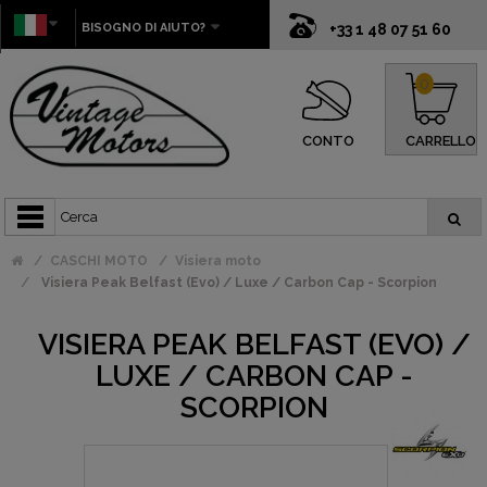
BISOGNO DI AIUTO?
+33 1 48 07 51 60
0
CONTO
CARRELLO
CASCHI MOTO
Visiera moto
Visiera Peak Belfast (Evo) / Luxe / Carbon Cap - Scorpion
VISIERA PEAK BELFAST (EVO) /
LUXE / CARBON CAP -
SCORPION