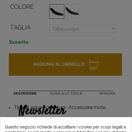
COLORE
TAGLIA
Esaurito.
AGGIUNGI AL CARRELLO
DESCRIZIONE
GUIDA ALLE TAGLIE
OPINIONE
Newsletter
Tipo di apparecchiatura : Accessoire moto
Guadagna il 5€ sul tuo primo ordine
iscrivendoti e resta informato sulle ultime
Questo negozio richiede di accettare i cookie per scopi legati a
notizie di Vintage Motors