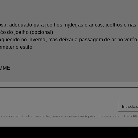
p; adequado para joelhos, nįdegas e ancas, joelhos e nas n
ćo do joelho (opcional)
 aquecido no inverno, mas deixar a passagem de ar no verćo
meter o estilo
OMME
vous abonnant à notre newsletter, vous reconnaissez avoir pris connaissance de notre polit