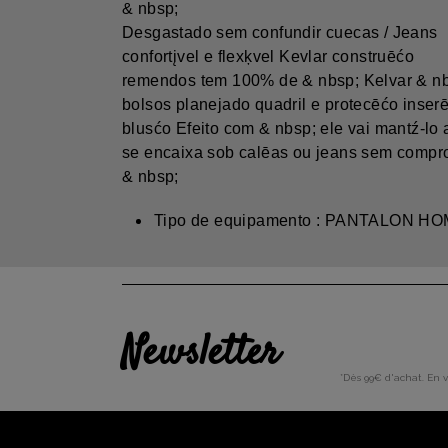
& nbsp;
Desgastado sem confundir cuecas / Jeans
confortįvel e flexķvel Kevlar construēćo
remendos tem 100% de & nbsp; Kelvar & nbs
bolsos planejado quadril e protecēćo inserē
blusćo Efeito com & nbsp; ele vai mantź-lo
se encaixa sob calēas ou jeans sem compro
& nbsp;
Tipo de equipamento : PANTALON H
Newsletter
*Dès 99€ d'achat. En 