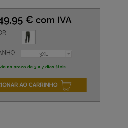
49,95 €
com IVA
OR
ANHO
3XL
vio no prazo de 3 a 7 dias śteis
CIONAR AO CARRINHO