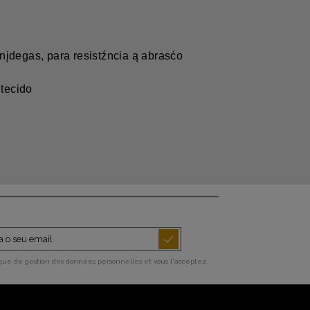
įdegas, para resistźncia ą abrasćo
 tecido
ique de gestion des données personnelles et vous l'acceptez.