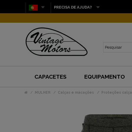
PRECISA DE AJUDA?
CAPACETES
EQUIPAMENTO
MULHER
Calças e macações
Proteções calç