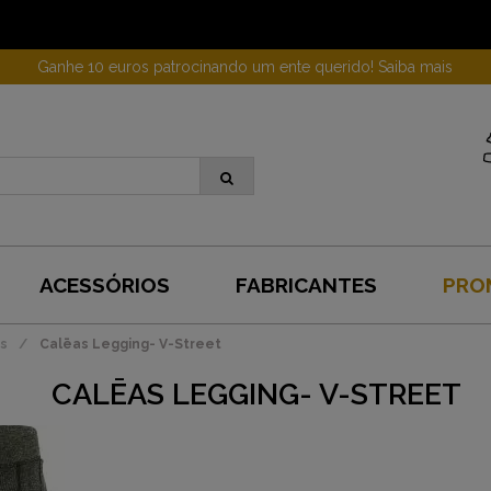
Ganhe 10 euros patrocinando um ente querido! Saiba mais
ACESSÓRIOS
FABRICANTES
PRO
as
Calēas Legging- V-Street
CALĒAS LEGGING- V-STREET