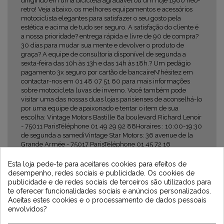
dirigindo em uma bicicleta agradável ou um hoje 1960 neo-
retro! Veja abaixo, os melhores equipamentos e acessórios
motociclista elegantes para satisfazer o seu gosto pela
estética e acima de tudo ser seguro. A satisfação do cliente é
a nossa prioridade? entrega rápida e livre de 90 de compra?
30 dias para mudar sua mente e devolver o produto de
graça? A equipe de consultoria disponível de segunda a
sexta-feira das 10h às 13h e das 14h às 18h.? Um pedágio
pagamento 3x seguro por cartão de bancaireN'hésitez em
contactar-nos em 01 48 07 51 60 para mais informações
sobre motocicleta luvas de inverno. Você também pode
visitar uma das nossas duas lojas parisienses de aconselhá-lo
por uma equipe de apaixonado e tentar o item de sua
escolha: Vintage Motors Bastille 8a boulevard Richard Lenoir
- 75011 ParisTéléphone 01 49 29 92 88Horaires : 10:00-19:30
de segunda a samediVintage Star Motors: 36 avenue de la
Grande Armée - 75017 ParisTéléphone 01 45 72 16
26Horaires: 10:00-19:30 de segunda a sábado
Newsletter
Esta loja pede-te para aceitares cookies para efeitos de
desempenho, redes sociais e publicidade. Os cookies de
publicidade e de redes sociais de terceiros são utilizados para
te oferecer funcionalidades sociais e anúncios personalizados.
Aceitas estes cookies e o processamento de dados pessoais
envolvidos?
*Dès 99€ d'achat. En vous abonnant à notre newsletter, vous reconnaissez avoir pris
connaissance de notre politique de gestion des données personnelles et vous