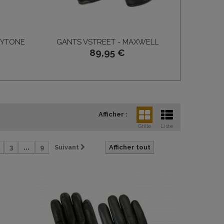
KYTONE
GANTS VSTREET - MAXWELL
GAN
89,95 €
Afficher :
Grille
Liste
3
...
9
Suivant
Afficher tout