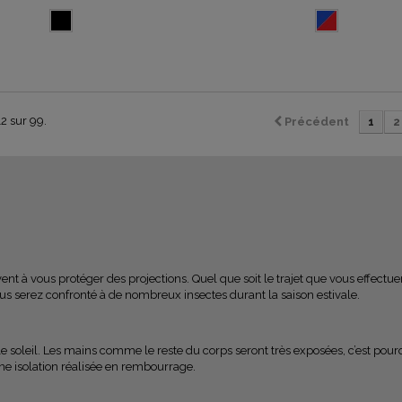
12 sur 99.
Précédent
1
2
nt à vous protéger des projections. Quel que soit le trajet que vous effectuer
ous serez confronté à de nombreux insectes durant la saison estivale.
 et le soleil. Les mains comme le reste du corps seront très exposées, c’est pou
ne isolation réalisée en rembourrage.