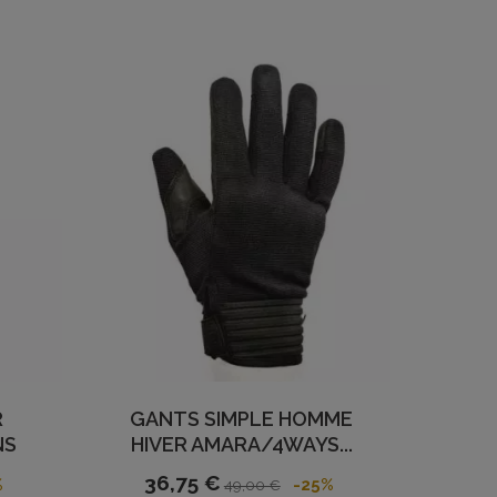
R
GANTS SIMPLE HOMME
NS
HIVER AMARA/4WAYS...
36,75 €
%
-25%
49,00 €