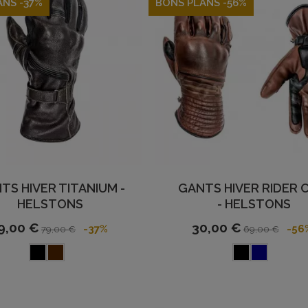
ANS -37%
BONS PLANS -56%
TS HIVER TITANIUM -
GANTS HIVER RIDER 
HELSTONS
- HELSTONS
9,00 €
30,00 €
-37%
-56
79,00 €
69,00 €