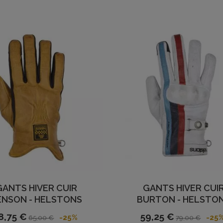
GANTS HIVER CUIR
GANTS HIVER CUI
ENSON - HELSTONS
BURTON - HELSTO
8,75 €
59,25 €
-25%
-25
65,00 €
79,00 €