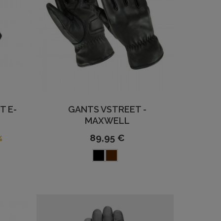
T E-
GANTS VSTREET -
MAXWELL
89,95 €
%