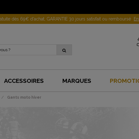
ratuite dès 69€ d'achat, GARANTIE 30 jours satisfait ou remboursé
En
ACCESSOIRES
MARQUES
PROMOTI
Gants moto hiver