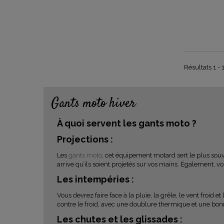
Résultats 1 - 
Gants moto hiver
À quoi servent les gants moto ?
Projections :
Les
gants moto
, cet équipement motard sert le plus souve
arrive qu’ils soient projetés sur vos mains. Également, v
Les intempéries :
Vous devrez faire face à la pluie, la grêle, le vent froid
contre le froid, avec une doublure thermique et une bon
Les chutes et les glissades :