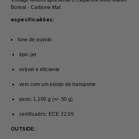
Boreal - Carbone Mat
especificaēões:
fone de ouvido
tipo: jet
estįvel e eficiente
vem com um estojo de transporte
peso: 1,100 g (+/- 50 g)
certificaēćo: ECE 22.05
OUTSIDE: