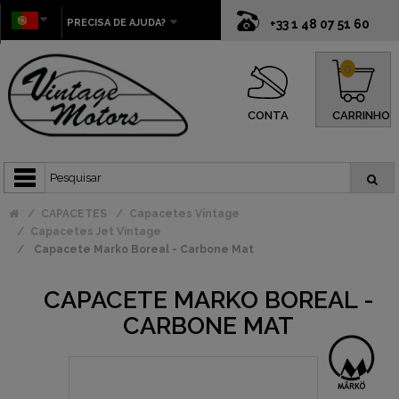
PRECISA DE AJUDA?
+33 1 48 07 51 60
0
CONTA
CARRINHO
CAPACETES
Capacetes Vintage
Capacetes Jet Vintage
Capacete Marko Boreal - Carbone Mat
CAPACETE MARKO BOREAL -
CARBONE MAT