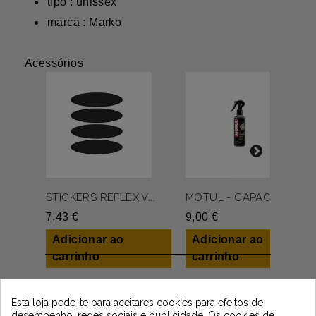
tipo : unissex
marca : Marko
Acessórios
STICKERS REFLEXIV...
MOTUL - CAPACETE ...
7,43 €
9,00 €
Adicionar ao
Adicionar ao
carrinho
carrinho
Newsletter
Esta loja pede-te para aceitares cookies para efeitos de
desempenho, redes sociais e publicidade. Os cookies de