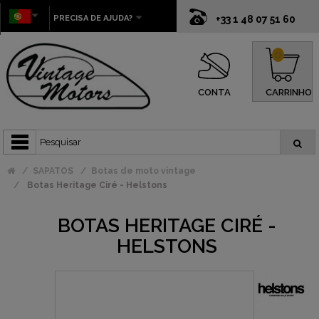
PRECISA DE AJUDA?
+33 1 48 07 51 60
0
CONTA
CARRINHO
SAPATOS
Botas de moto vintage
Botas Heritage Ciré - Helstons
BOTAS HERITAGE CIRÉ -
HELSTONS