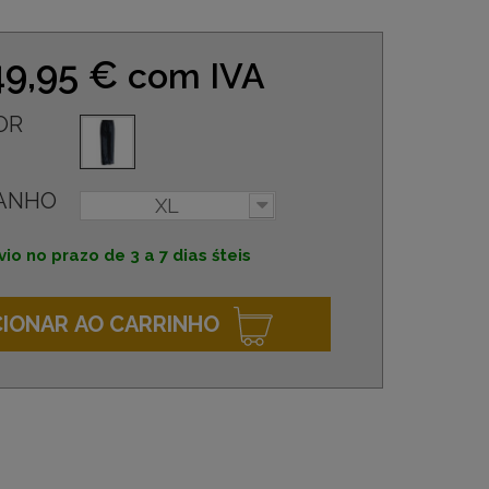
49,95 €
com IVA
OR
ANHO
XL
vio no prazo de 3 a 7 dias śteis
CIONAR AO CARRINHO