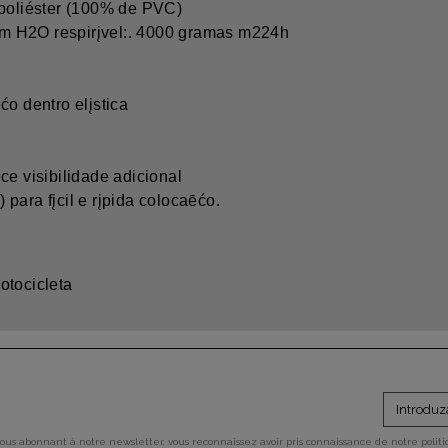
 poliéster (100% de PVC)
m H2O respirįvel:. 4000 gramas m224h
ćo dentro elįstica
ce visibilidade adicional
para fįcil e rįpida colocaēćo.
otocicleta
vous abonnant à notre newsletter, vous reconnaissez avoir pris connaissance de notre polit