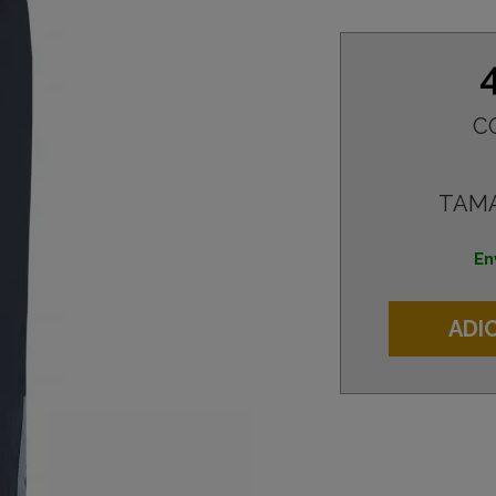
C
TAM
En
ADI