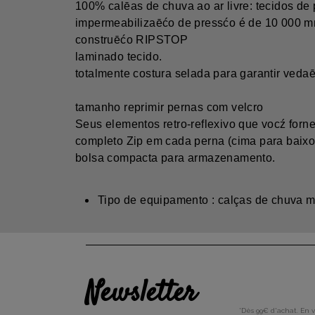
100% calēas de chuva ao ar livre: tecidos de
impermeabilizaēćo de pressćo é de 10 000 m
construēćo RIPSTOP
laminado tecido.
totalmente costura selada para garantir vedaē
tamanho reprimir pernas com velcro
Seus elementos retro-reflexivo que vocź forne
completo Zip em cada perna (cima para baixo) 
bolsa compacta para armazenamento.
Tipo de equipamento : calças de chuva m
Newsletter
*Dès 99€ d'achat. En 