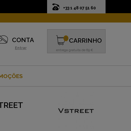
+33 1 48 07 51 60
0
CONTA
CARRINHO
Entrar
entrega gratuita de 69 €
MOÇÕES
STREET