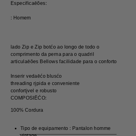
Especificaēões:
: Homem
lado Zip e Zip botćo ao longo de todo o
comprimento da perna para o quadril
articulaēões Bellows facilidade para o conforto
Inserir vedaēćo blusćo
threading rįpida e conveniente
confortįvel e robusto
COMPOSIĒĆO:
100% Cordura
Tipo de equipamento : Pantalon homme
vintage