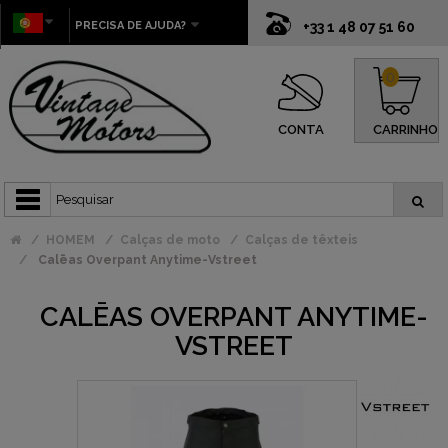
PRECISA DE AJUDA?
+33 1 48 07 51 60
0
CONTA
CARRINHO
HOMEM
Calças de moto
Calças de têxteis
Calēas Overpant Anytime-Vstreet
CALĒAS OVERPANT ANYTIME-
VSTREET