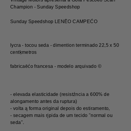
Champion - Sunday Speedshop
Sunday Speedshop LENĒO CAMPEĆO
lycra - tocou seda - dimention terminado 22,5 x 50
centķmetros
fabricaēćo francesa - modelo arquivado ©
- elevada elasticidade (resistźncia a 600% de
alongamento antes da ruptura)
- volta ą forma original depois do estiramento,
- secagem mais rįpida de um tecido "normal ou
seda".