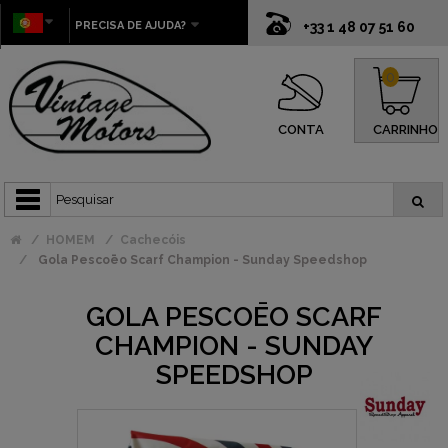
PRECISA DE AJUDA?
+33 1 48 07 51 60
0
CONTA
CARRINHO
HOMEM
Cachecóis
Gola Pescoēo Scarf Champion - Sunday Speedshop
GOLA PESCOĒO SCARF
CHAMPION - SUNDAY
SPEEDSHOP