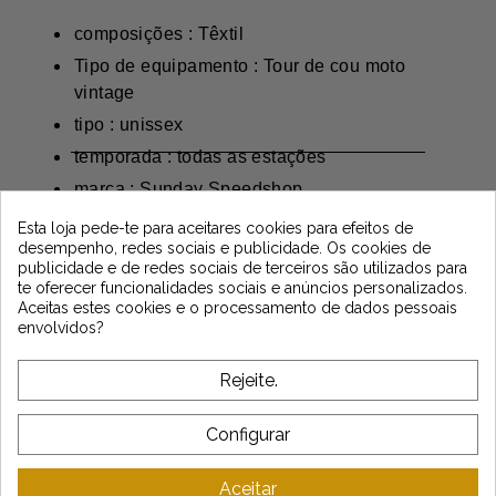
composições : Têxtil
Tipo de equipamento : Tour de cou moto
vintage
tipo : unissex
temporada : todas as estações
marca : Sunday Speedshop
Newsletter
Esta loja pede-te para aceitares cookies para efeitos de
desempenho, redes sociais e publicidade. Os cookies de
publicidade e de redes sociais de terceiros são utilizados para
te oferecer funcionalidades sociais e anúncios personalizados.
Aceitas estes cookies e o processamento de dados pessoais
*Dès 99€ d'achat. En vous abonnant à notre newsletter, vous reconnaissez avoir pris
envolvidos?
connaissance de notre politique de gestion des données personnelles et vous
l'acceptez.
Rejeite.
SOBRE VINTAGE
Configurar
ATENDIMENTO AO CLIENTE
Aceitar