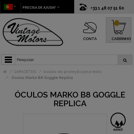
PRECISA DE AJUDA?
+33 1 48 07 51 60
0
CONTA
CARRINHO
CAPACETES
Oculos de proteção para moto
Óculos Marko B8 Goggle Replica
ÓCULOS MARKO B8 GOGGLE
REPLICA