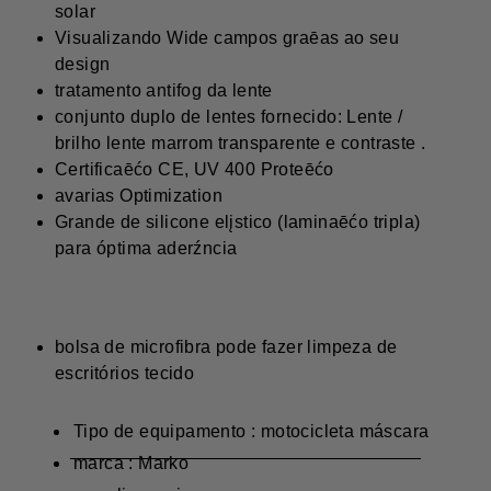
solar
Visualizando Wide campos graēas ao seu
design
tratamento antifog da lente
conjunto duplo de lentes fornecido: Lente /
brilho lente marrom transparente e contraste .
Certificaēćo CE, UV 400 Proteēćo
avarias Optimization
Grande de silicone elįstico (laminaēćo tripla)
para óptima aderźncia
bolsa de microfibra pode fazer limpeza de
escritórios tecido
Tipo de equipamento : motocicleta máscara
marca : Marko