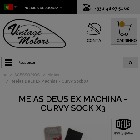
PRECISA DE AJUDA?
+33 1 48 07 51 60
0
CONTA
CARRINHO
ACESSÓRIOS
Meias
Meias Deus Ex Machina - Curvy Sock X3
MEIAS DEUS EX MACHINA -
CURVY SOCK X3