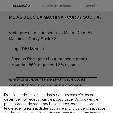
DESCRIÇÃO
GUIA DE TAMANHOS
OPINIÃO
MEIAS DEUS EX MACHINA - CURVY SOCK X3
Vintage Motors apresenta as Meias Deus Ex
Machina - Curvy Sock X3
- Logo DEUS volta
- 3 meias Pack (cor cinza, branco e preto)
- Material: 86% algodćo, 12% nylon
entrevista
mįquina de lavar com cores
semelhantes, nćo secar no secador
Newsletter
Esta loja pede-te para aceitares cookies para efeitos de
desempenho, redes sociais e publicidade. Os cookies de
publicidade e de redes sociais de terceiros são utilizados para
te oferecer funcionalidades sociais e anúncios personalizados.