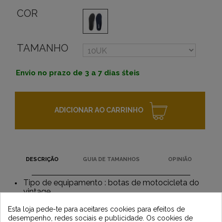
COR
TAMANHO
Envio no prazo de 3 a 7 dias śteis
ADICIONAR AO CARRINHO
DESCRIÇÃO
GUIA DE TAMANHOS
OPINIÃO
Tipo de equipamento : botas de motocicleta do
vintage
Newsletter
tipo : unissex
Esta loja pede-te para aceitares cookies para efeitos de
desempenho, redes sociais e publicidade. Os cookies de