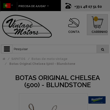
PRECISA DE AJUDA?
+33 1 48 07 51 60
0
CONTA
CARRINHO
SAPATOS
Botas de moto vintage
Botas Original Chelsea (500) - Blundstone
BOTAS ORIGINAL CHELSEA
(500) - BLUNDSTONE