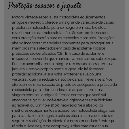
Proteção casacos e jaquete
Motors Vintage especialista motocicleta equipamentos
antigos e neo-retro oferece uma grande variedade de capas
protetoras motocicleta para ser seguro em sua bicicleta!
revestimentos da motocicleta não são sempre fornecidos
com proteção padrão para os cotovelos e ombros. Proteções
abaixo incorporar materiais absorventes para proteger seus
membros mais afectados em caso de acidente. Nossos
proteções são certificados "CE". Em caso de acidente, é
impossível prever de que maneira vamos cair ou sobre o que.
Por isso aconselhamos a integrar um escudo dorsal em sua
jaqueta. Como o próprio nome sugere, ele irá fornecer
proteção adicional à sua volta. Proteger a sua coluna
vertebral, que irá reduzir o risco de danos irreversíveis. Nós
oferecemos uma seleção de produtos adequados à prática da
motocicleta para ir tanto todos os dias para ir em uma
viagem com seu amigo (s)! Temos certeza que você vai
encontrar algo que você estava dirigindo em uma bicicleta
agradável ou um hoje 1960 neo-retro! Veja abaixo, os
melhores equipamentos e acessórios motociclista elegantes
para satisfazer o seu gosto pela estética e acima de tudo ser
seguro. A satisfação do cliente é a nossa prioridade? entrega
rápida e livre de 90 de compra? 30 dias para mudar sua