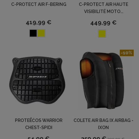
C-PROTECT AIR F-BERING
C-PROTECT AIR HAUTE
VISIBILITÉ MOTO...
419,99 €
449,99 €
-10%
PROTEĒĆOS WARRIOR
COLETE AIR BAG IX AIRBAG -
CHEST-SPIDI
IXON
54,90 €
359,99 €