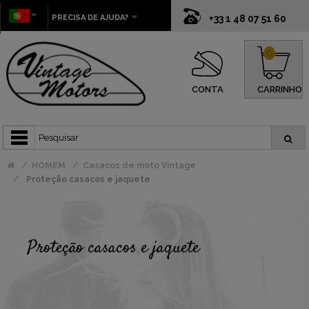
PRECISA DE AJUDA?
+33 1 48 07 51 60
0
CONTA
CARRINHO
HOMEM
Casacos de moto Vintage
Proteção casacos e jaquete
Proteção casacos e jaquete