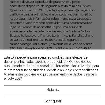
mente e devolver o produto de graça? A equipe de
consultoria disponível de segunda a sexta-feira das 10h às
13h e das 14h às 18h.? Um pedágio pagamento 3x seguro por
cartão de bancaireN'hésitez em contactar-nos em 01 48 07
51 60 para mais informações sobre motocicleta carapaças
protetoras. Você também pode visitar uma das nossas duas
lojas parisienses de aconselhá-lo por uma equipe de
apaixonado e tentar o item de sua escolha: Vintage Motors
Bastille 8a boulevard Richard Lenoir - 75011 ParisTéléphone
01 49 29 92 88Horaires : 10:00-19:30 de segunda a
samediVintage Star Motors: 36 avenue de la Grande Armée -
75017 ParisTéléphone 01 45 72 16 26Horaires: 10:00-19:30
de segunda a sábado
Newsletter
Esta loja pede-te para aceitares cookies para efeitos de
desempenho, redes sociais e publicidade. Os cookies de
publicidade e de redes sociais de terceiros são utilizados para
te oferecer funcionalidades sociais e anúncios personalizados.
Aceitas estes cookies e o processamento de dados pessoais
envolvidos?
*Dès 99€ d'achat. En vous abonnant à notre newsletter, vous reconnaissez avoir pris
connaissance de notre politique de gestion des données personnelles et vous
l'acceptez.
Rejeite.
SOBRE VINTAGE
Configurar