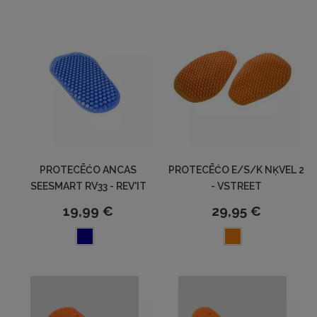
PROTECĒĆO ANCAS
PROTECĒĆO E/S/K NĶVEL 2
SEESMART RV33 - REV'IT
- VSTREET
19,99 €
29,95 €