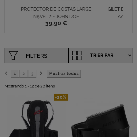
PROTECTOR DE COSTAS LARGE
GILET ELITE 
NĶVEL 2 - JOHN DOE
AAA EN1
39,90 €
3
FILTERS
1
2
3
Mostrar todos
Mostrando 1 - 12 de 28 itens
-20%