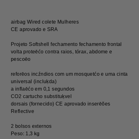
airbag Wired colete Mulheres
CE aprovado e SRA
Projeto Softshell fechamento fechamento frontal
volta proteēćo contra raios, tórax, abdome e
pescoēo
reforēos incźndios com um mosquetćo e uma cinta
universal (incluķda)
a inflaēćo em 0,1 segundos
CO2 cartucho substituķvel
dorsais (fornecido) CE aprovado inserēões
Reflective
2 bolsos externos
Peso: 1,3 kg