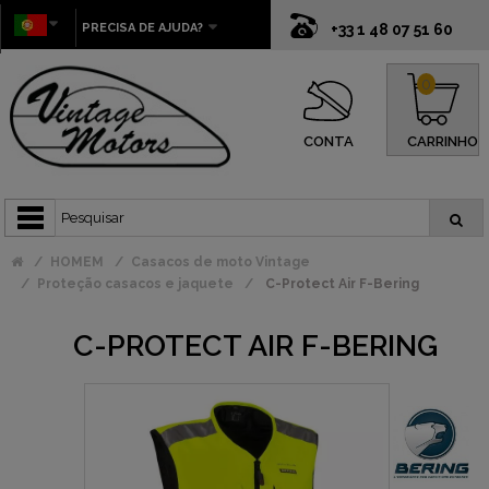
PRECISA DE AJUDA?
+33 1 48 07 51 60
0
CONTA
CARRINHO
HOMEM
Casacos de moto Vintage
Proteção casacos e jaquete
C-Protect Air F-Bering
C-PROTECT AIR F-BERING