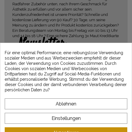
Radfahrer Zubehör unten, nach Ihrem Geschmack für
Ästhetik zu erfüllen und vor allem sicher sein.
Kundenzufriedenheit ist unsere Priorität? Schnelle und
kostenlose Lieferung von 90 Kauf? 30 Tage, um seine
Meinung zu ändern und Ihr Produkt kostenlos zurückgeben?
Ein Beratungsteam von Montag bis Freitag von 10 bis 13 Uhr
und 14 bis 18 Uhr.? Eine sichere Zahlung 3x Maut Kreditkarte
Newsletter
Erhalten Sie 5€ Rabatt auf Ihre erste
Für eine optimal Performance, eine reibungslose Verwendung
Bestellung, indem Sie sich anmelden und
sozialer Medien und aus Werbezwecken empfiehlt dir dieser
über die neuesten Vintage Motors-
Laden, der Verwendung von Cookies zuzustimmen. Durch
Nachrichten informiert bleiben
Cookies von sozialen Medien und Werbecookies von
Drittparteien hast du Zugriff auf Social-Media-Funktionen und
erhältst personalisierte Werbung. Stimmst du der Verwendung
dieser Cookies und der damit verbundenen Verarbeitung deiner
persönlichen Daten zu?
*Dès 99€ d'achat. En vous abonnant à notre newsletter, vous reconnaissez avoir pris
connaissance de notre politique de gestion des données personnelles et vous
l'acceptez.
Ablehnen
ÜBER VINTAGE
Einstellungen
KUNDENSERVICE