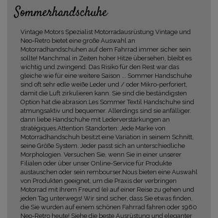
Sommerhandschuhe
Vintage Motors Spezialist Motorradausrüstung Vintage und
Neo-Retro bietet eine große Auswahl an
Motorradhandschuhen auf dem Fahrrad immer sicher sein
sollte! Manchmal in Zeiten hoher Hitze übersehen, bleibt es
wichtig und zwingend. Das Risiko für den Rest war das
gleiche wie für eine weitere Saison ... Sommer Handschuhe
sind oft sehr edle weiße Leder und / oder Mikro-perforiert,
damit die Luft zirkulieren kann. Sie sind die beständigsten
Option hat die abrasion.Les Sommer Textil Handschuhe sind
atmungsaktiv und bequemer. Allerdings sind sie anfälliger.
dann liebe Handschuhe mit Lederverstärkungen an
stratégiques.Attention Standorten: Jede Marke von
Motorradhandschuh besitzt eine Variation in seinem Schnitt,
seine Größe System. Jeder passt sich an unterschiedliche
Morphologien. Versuchen Sie, wenn Sie in einer unserer
Filialen oder über unser Online-Service für Produkte
austauschen oder sein rembourser.Nous bieten eine Auswahl
von Produkten geeignet, um die Praxis der verbringen
Motorrad mit Ihrem Freund (e) auf einer Reise zu gehen und
jeden Tag unterwegs! Wir sind sicher, dass Sie etwas finden,
die Sie wurden auf einem schönen Fahrrad fahren oder 1960
Neo-Retro heute! Siehe die beste Ausrüstung und eleganter