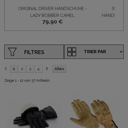
ORIGINAL DRIVER HANDSCHUHE -
SWALL
LADY BOBBER CAMEL
HANDSCHUHE
79,90 €
33,
FILTRES
1
2
3
4
Alles
Zeige 1 - 12 von 37 Artikeln