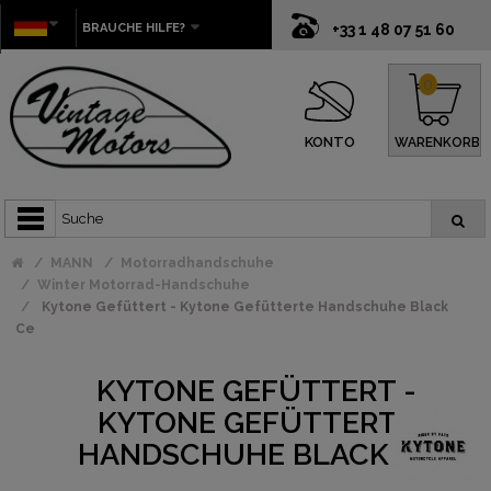
BRAUCHE HILFE?
+33 1 48 07 51 60
0
KONTO
WARENKORB
MANN
Motorradhandschuhe
Winter Motorrad-Handschuhe
Kytone Gefüttert - Kytone Gefütterte Handschuhe Black
Ce
KYTONE GEFÜTTERT -
KYTONE GEFÜTTERTE
HANDSCHUHE BLACK CE