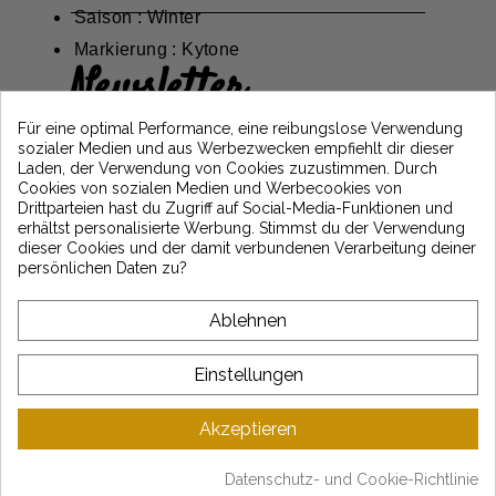
Saison : Winter
Markierung : Kytone
Newsletter
Erhalten Sie 5€ Rabatt auf Ihre erste
Für eine optimal Performance, eine reibungslose Verwendung
Bestellung, indem Sie sich anmelden und
sozialer Medien und aus Werbezwecken empfiehlt dir dieser
über die neuesten Vintage Motors-
Laden, der Verwendung von Cookies zuzustimmen. Durch
Nachrichten informiert bleiben
Cookies von sozialen Medien und Werbecookies von
Drittparteien hast du Zugriff auf Social-Media-Funktionen und
erhältst personalisierte Werbung. Stimmst du der Verwendung
dieser Cookies und der damit verbundenen Verarbeitung deiner
*Dès 99€ d'achat. En vous abonnant à notre newsletter, vous reconnaissez avoir pris
persönlichen Daten zu?
connaissance de notre politique de gestion des données personnelles et vous
l'acceptez.
Ablehnen
ÜBER VINTAGE
Einstellungen
KUNDENSERVICE
Akzeptieren
LATEST NEWS
Datenschutz- und Cookie-Richtlinie
Mentions légales
-
CGV
-
Gestion des données
-
Plan du site