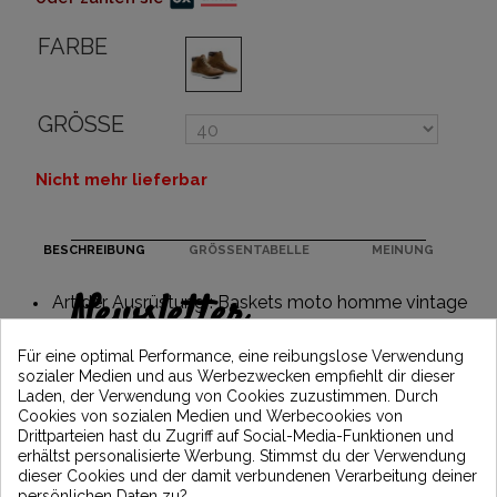
FARBE
GRÖSSE
Nicht mehr lieferbar
BESCHREIBUNG
GRÖSSENTABELLE
MEINUNG
Newsletter
Art der Ausrüstung : Baskets moto homme vintage
Erhalten Sie 5€ Rabatt auf Ihre erste
Für eine optimal Performance, eine reibungslose Verwendung
Bestellung, indem Sie sich anmelden und
sozialer Medien und aus Werbezwecken empfiehlt dir dieser
über die neuesten Vintage Motors-
Laden, der Verwendung von Cookies zuzustimmen. Durch
Nachrichten informiert bleiben
Cookies von sozialen Medien und Werbecookies von
Drittparteien hast du Zugriff auf Social-Media-Funktionen und
erhältst personalisierte Werbung. Stimmst du der Verwendung
dieser Cookies und der damit verbundenen Verarbeitung deiner
*Dès 99€ d'achat. En vous abonnant à notre newsletter, vous reconnaissez avoir pris
persönlichen Daten zu?