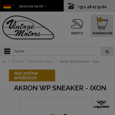
BRAUCHE HILFE?
+33 1 48 07 51 60
0
KONTO
WARENKORB
SCHUH
Baskets moto
Akron Wp Sneaker - Ixon
Nur online
erhältlich
AKRON WP SNEAKER - IXON