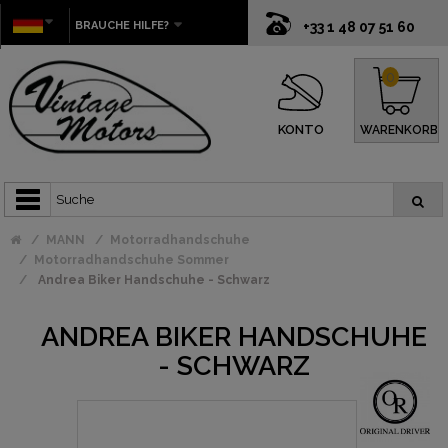
BRAUCHE HILFE?
+33 1 48 07 51 60
0
KONTO
WARENKORB
MANN
Motorradhandschuhe
Motorradhandschuhe Sommer
Andrea Biker Handschuhe - Schwarz
ANDREA BIKER HANDSCHUHE
- SCHWARZ