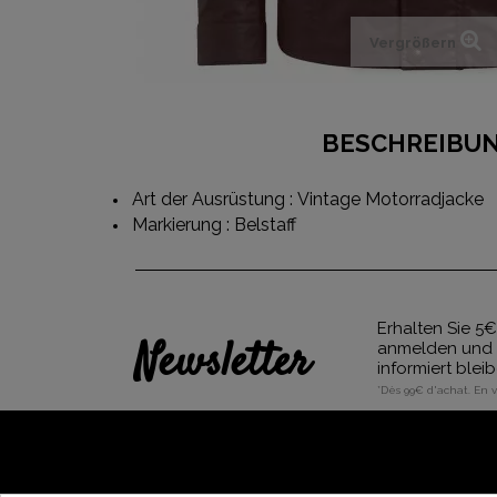
Vergrößern
BESCHREIBU
Art der Ausrüstung : Vintage Motorradjacke
Markierung : Belstaff
Erhalten Sie 5€
Newsletter
anmelden und 
informiert blei
*Dès 99€ d'achat. En 