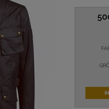
50
FA
GRÖ
I