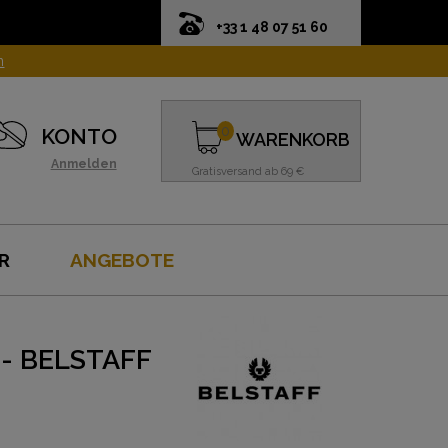
+33 1 48 07 51 60
n
0
KONTO
WARENKORB
Anmelden
Gratisversand ab 69 €
R
ANGEBOTE
- BELSTAFF