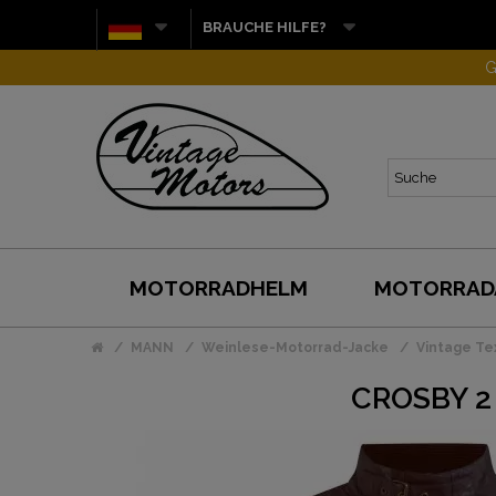
BRAUCHE HILFE?
G
MOTORRADHELM
MOTORRAD
MANN
Weinlese-Motorrad-Jacke
Vintage Tex
CROSBY 2