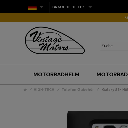
BRAUCHE HILFE?
G
MOTORRADHELM
MOTORRAD
HIGH-TECH
Telefon-Zubehör
Galaxy S8+ Hü