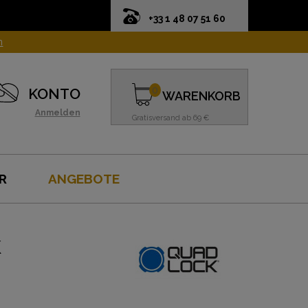
+33 1 48 07 51 60
n
0
KONTO
WARENKORB
Anmelden
Gratisversand ab 69 €
R
ANGEBOTE
K