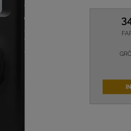
3
FA
GRÖ
I