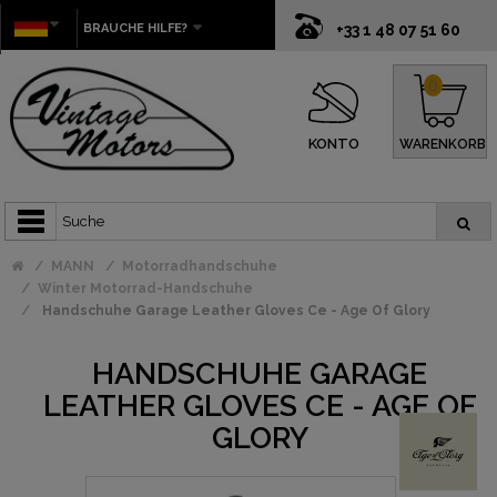
BRAUCHE HILFE?
+33 1 48 07 51 60
0
KONTO
WARENKORB
MANN
Motorradhandschuhe
Winter Motorrad-Handschuhe
Handschuhe Garage Leather Gloves Ce - Age Of Glory
HANDSCHUHE GARAGE
LEATHER GLOVES CE - AGE OF
GLORY