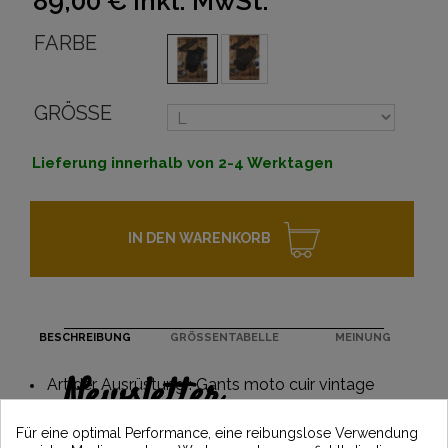
89,00 €
inkl. MwSt.
FARBE
GRÖSSE
Lieferung innerhalb von 2-4 Werktagen
IN DEN WARENKORB
BESCHREIBUNG
GRÖSSENTABELLE
MEINUNG
Newsletter
Art der Ausrüstung : Gants moto cuir vintage
Erhalten Sie 5€ Rabatt auf Ihre erste
Für eine optimal Performance, eine reibungslose Verwendung
Bestellung, indem Sie sich anmelden und