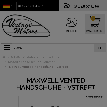
BRAUCHE HILFE?
+33 1 48 07 51 60
0
KONTO
WARENKORB
MANN
Motorradhandschuhe
Motorradhandschuhe Sommer
Maxwell Vented Handschuhe - Vstreet
MAXWELL VENTED
HANDSCHUHE - VSTREET