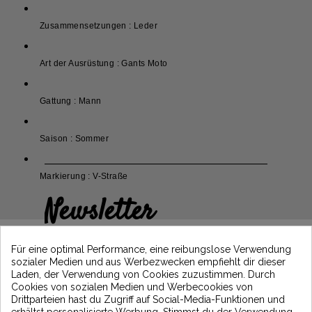
Zusammensetzungen : Leder
Art der Ausrüstung : Gants Moto
Gattung : Mann
Saison : Sommer
Markierung : V-Straße
Newsletter
Erhalten Sie 5€ Rabatt auf Ihre erste
Bestellung, indem Sie sich anmelden und
Für eine optimal Performance, eine reibungslose Verwendung
über die neuesten Vintage Motors-
sozialer Medien und aus Werbezwecken empfiehlt dir dieser
Nachrichten informiert bleiben
Laden, der Verwendung von Cookies zuzustimmen. Durch
Cookies von sozialen Medien und Werbecookies von
Drittparteien hast du Zugriff auf Social-Media-Funktionen und