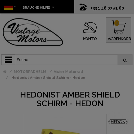
BRAUCHE HILFE?
+33 1 48 07 51 60
0
KONTO
WARENKORB
MOTORRADHELM
Visier Motorrad
Hedonist Amber Shield Schirm - Hedon
HEDONIST AMBER SHIELD
SCHIRM - HEDON