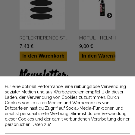
REFLEKTIERENDE ST...
MOTUL - HELM INNE...
7,43 €
9,00 €
In den Warenkorb
In den Warenkorb
Newsletter
Erhalten Sie 5€ Rabatt auf Ihre erste
Für eine optimal Performance, eine reibungslose Verwendung
Bestellung, indem Sie sich anmelden und
sozialer Medien und aus Werbezwecken empfiehlt dir dieser
über die neuesten Vintage Motors-
Laden, der Verwendung von Cookies zuzustimmen. Durch
Nachrichten informiert bleiben
Cookies von sozialen Medien und Werbecookies von
Drittparteien hast du Zugriff auf Social-Media-Funktionen und
erhältst personalisierte Werbung. Stimmst du der Verwendung
dieser Cookies und der damit verbundenen Verarbeitung deiner
*Dès 99€ d'achat. En vous abonnant à notre newsletter, vous reconnaissez avoir pris
persönlichen Daten zu?
connaissance de notre politique de gestion des données personnelles et vous
l'acceptez.