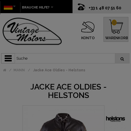
BRAUCHE HILFE?
+33 1 48 07 51 60
0
KONTO
WARENKORB
MANN
Jacke Ace Oldies - Helstons
JACKE ACE OLDIES -
HELSTONS