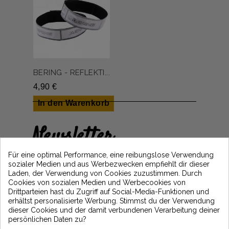
BERING - REFLEKTI...
4,90 €
In den Warenkorb
Newsletter
Erhalten Sie 5€ Rabatt auf Ihre erste
Für eine optimal Performance, eine reibungslose Verwendung
Bestellung, indem Sie sich anmelden und
sozialer Medien und aus Werbezwecken empfiehlt dir dieser
über die neuesten Vintage Motors-
Laden, der Verwendung von Cookies zuzustimmen. Durch
Nachrichten informiert bleiben
Cookies von sozialen Medien und Werbecookies von
Drittparteien hast du Zugriff auf Social-Media-Funktionen und
erhältst personalisierte Werbung. Stimmst du der Verwendung
dieser Cookies und der damit verbundenen Verarbeitung deiner
*Dès 99€ d'achat. En vous abonnant à notre newsletter, vous reconnaissez avoir pris
persönlichen Daten zu?
connaissance de notre politique de gestion des données personnelles et vous