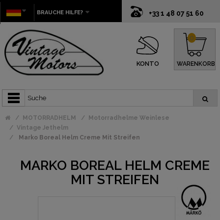
BRAUCHE HILFE?
+33 1 48 07 51 60
0
KONTO
WARENKORB
MOTORRADHELM
Motorradhelme Weinlese
Vintage Jethelm
Marko Boreal Helm Creme Mit Streifen
MARKO BOREAL HELM CREME
MIT STREIFEN