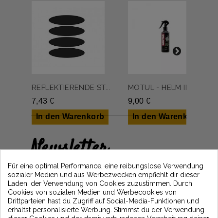
REFLEKTIERENDE ST...
MOTUL - HELM INNE...
7,43 €
9,00 €
In den Warenkorb
In den Warenkorb
Newsletter
Erhalten Sie 5€ Rabatt auf Ihre erste
Für eine optimal Performance, eine reibungslose Verwendung
Bestellung, indem Sie sich anmelden und
sozialer Medien und aus Werbezwecken empfiehlt dir dieser
über die neuesten Vintage Motors-
Laden, der Verwendung von Cookies zuzustimmen. Durch
Nachrichten informiert bleiben
Cookies von sozialen Medien und Werbecookies von
Drittparteien hast du Zugriff auf Social-Media-Funktionen und
erhältst personalisierte Werbung. Stimmst du der Verwendung