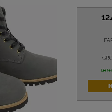
12
FA
GRÖ
Liefe
I