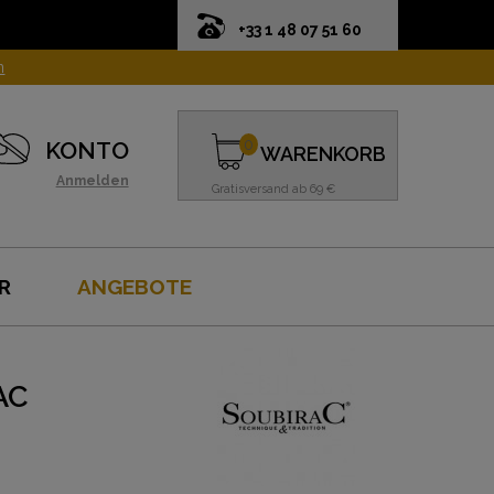
+33 1 48 07 51 60
n
0
KONTO
WARENKORB
Anmelden
Gratisversand ab 69 €
R
ANGEBOTE
AC