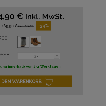
4,90 €
inkl. MwSt.
-34%
189,90 €
inkl. MwSt.
RBE
SSE
37
rung innerhalb von 2-4 Werktagen
N DEN WARENKORB