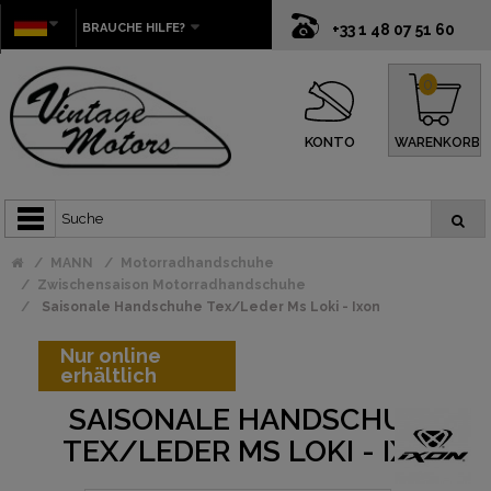
BRAUCHE HILFE?
+33 1 48 07 51 60
0
KONTO
WARENKORB
MANN
Motorradhandschuhe
Zwischensaison Motorradhandschuhe
Saisonale Handschuhe Tex/Leder Ms Loki - Ixon
Nur online
erhältlich
SAISONALE HANDSCHUHE
TEX/LEDER MS LOKI - IXON