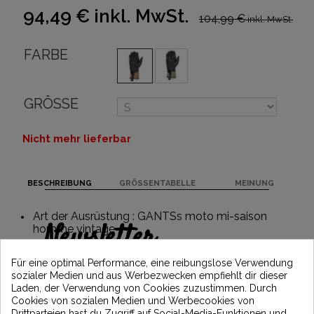
94,49 €
inkl. MwSt.
104,99 €
inkl. MwSt.
FARBE
GRÖSSE
Nicht mehr lieferbar
BESCHREIBUNG
GRÖSSENTABELLE
MEINUNG
Art der Ausrüstung : GANTSs moto mi-saison
Newsletter
homme vintage
Erhalten Sie 5€ Rabatt auf Ihre erste
Für eine optimal Performance, eine reibungslose Verwendung
Bestellung, indem Sie sich anmelden und
sozialer Medien und aus Werbezwecken empfiehlt dir dieser
über die neuesten Vintage Motors-
Laden, der Verwendung von Cookies zuzustimmen. Durch
Nachrichten informiert bleiben
Cookies von sozialen Medien und Werbecookies von
Drittparteien hast du Zugriff auf Social-Media-Funktionen und