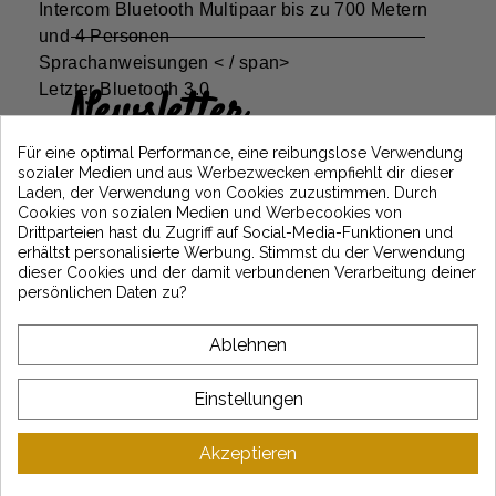
Intercom Bluetooth Multipaar bis zu 700 Metern
und 4 Personen
Sprachanweisungen < / span>
Letzter Bluetooth 3.0
Newsletter
Erhalten Sie 5€ Rabatt auf Ihre erste
Für eine optimal Performance, eine reibungslose Verwendung
Bestellung, indem Sie sich anmelden und
sozialer Medien und aus Werbezwecken empfiehlt dir dieser
über die neuesten Vintage Motors-
Laden, der Verwendung von Cookies zuzustimmen. Durch
Nachrichten informiert bleiben
Cookies von sozialen Medien und Werbecookies von
Drittparteien hast du Zugriff auf Social-Media-Funktionen und
erhältst personalisierte Werbung. Stimmst du der Verwendung
dieser Cookies und der damit verbundenen Verarbeitung deiner
*Dès 99€ d'achat. En vous abonnant à notre newsletter, vous reconnaissez avoir pris
persönlichen Daten zu?
connaissance de notre politique de gestion des données personnelles et vous
l'acceptez.
Ablehnen
ÜBER VINTAGE
Einstellungen
KUNDENSERVICE
Akzeptieren
LATEST NEWS