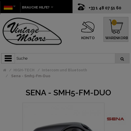
BRAUCHE HILFE?
+33 1 48 07 51 60
0
KONTO
WARENKORB
HIGH-TECH
Intercom und Bluetooth
Sena - Smh5-Fm-Duo
SENA - SMH5-FM-DUO